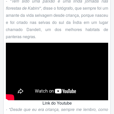
- "Tem sido uma paixão e uma linda jornada nas
florestas de Kabini"
, disse o fotógrafo, que sempre foi um
amante da vida selvagem desde criança, porque nasceu
e foi criado nas selvas do sul da Índia em um lugar
chamado Dandeli, um dos melhores habitats de
panteras negras.
Link do Youtube
- "Desde que eu era criança, sempre me lembro, como