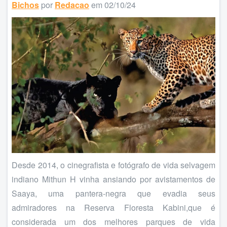
Bichos
por
Redacao
em 02/10/24
Desde 2014, o cinegrafista e fotógrafo de vida selvagem
indiano Mithun H vinha ansiando por avistamentos de
Saaya, uma pantera-negra que evadia seus
admiradores na Reserva Floresta Kabini,que é
considerada um dos melhores parques de vida