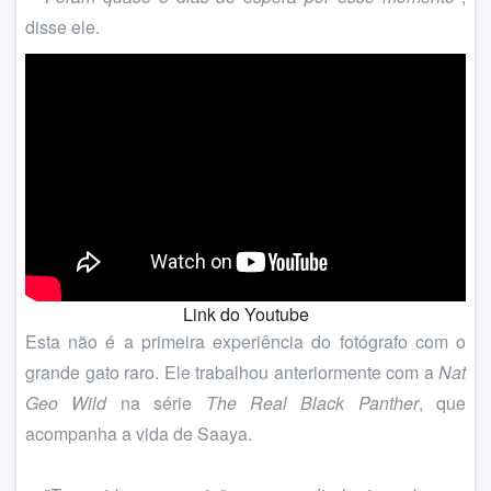
disse ele.
Link do Youtube
Esta não é a primeira experiência do fotógrafo com o
grande gato raro. Ele trabalhou anteriormente com a
Nat
Geo Wild
na série
The Real Black Panther
, que
acompanha a vida de Saaya.