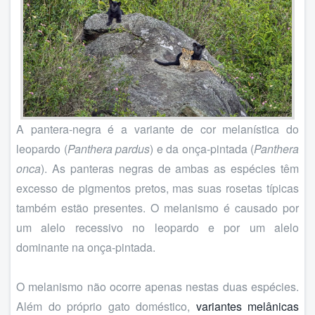
A pantera-negra é a variante de cor melanística do
leopardo (
Panthera pardus
) e da onça-pintada (
Panthera
onca
). As panteras negras de ambas as espécies têm
excesso de pigmentos pretos, mas suas rosetas típicas
também estão presentes. O melanismo é causado por
um alelo recessivo no leopardo e por um alelo
dominante na onça-pintada.
O melanismo não ocorre apenas nestas duas espécies.
Além do próprio gato doméstico,
variantes melânicas