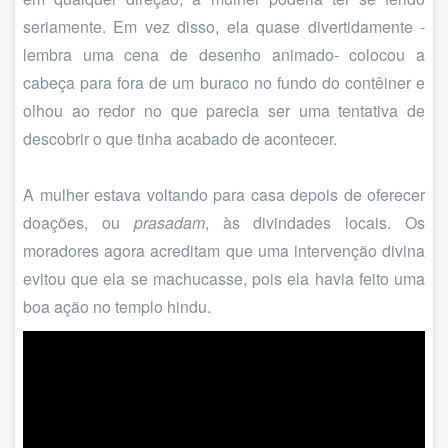
seriamente. Em vez disso, ela quase divertidamente -
lembra uma cena de desenho animado- colocou a
cabeça para fora de um buraco no fundo do contêiner e
olhou ao redor no que parecia ser uma tentativa de
descobrir o que tinha acabado de acontecer.
A mulher estava voltando para casa depois de oferecer
doações, ou
prasadam
, às divindades locais. Os
moradores agora acreditam que uma intervenção divina
evitou que ela se machucasse, pois ela havia feito uma
boa ação no templo hindu.