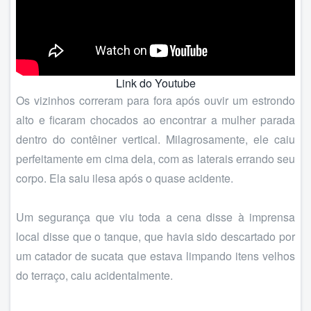
Link do Youtube
Os vizinhos correram para fora após ouvir um estrondo
alto e ficaram chocados ao encontrar a mulher parada
dentro do contêiner vertical. Milagrosamente, ele caiu
perfeitamente em cima dela, com as laterais errando seu
corpo. Ela saiu ilesa após o quase acidente.
Um segurança que viu toda a cena disse à imprensa
local disse que o tanque, que havia sido descartado por
um catador de sucata que estava limpando itens velhos
do terraço, caiu acidentalmente.