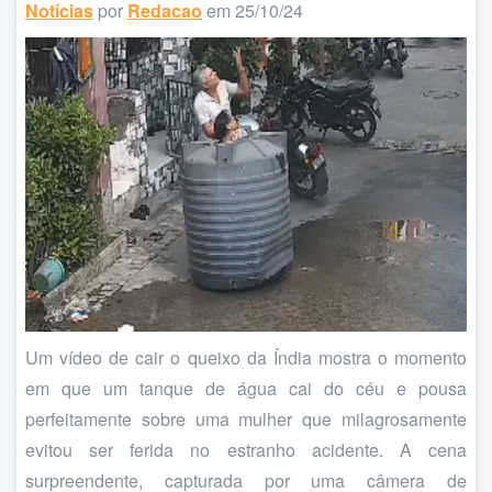
Notícias
por
Redacao
em 25/10/24
Um vídeo de cair o queixo da Índia mostra o momento
em que um tanque de água cai do céu e pousa
perfeitamente sobre uma mulher que milagrosamente
evitou ser ferida no estranho acidente. A cena
surpreendente, capturada por uma câmera de