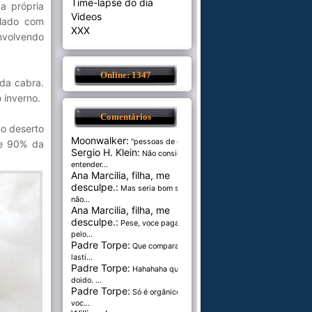
Time-lapse do dia
a própria
Videos
 lado com
XXX
nvolvendo
Online: 1347
 da cabra.
 inverno.
Comentários
o deserto
Moonwalker:
"pessoas de cer...
de 90% da
Sergio H. Klein:
Não consigo
entender...
Ana Marcilia, filha, me
desculpe.:
Mas seria bom se
não...
Ana Marcilia, filha, me
desculpe.:
Pese, voce paga
pelo...
Padre Torpe:
Que comparação
lasti...
Padre Torpe:
Hahahaha que
doido. ...
Padre Torpe:
Só é orgânico se
voc...