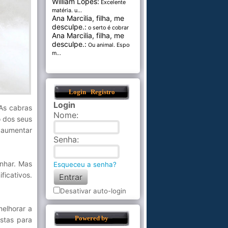
William Lopes:
Excelente
matéria. u...
Ana Marcilia, filha, me
desculpe.:
o serto é cobrar pel...
Ana Marcilia, filha, me
desculpe.:
Ou animal. Esponja
m...
Login
Registro
Login
As cabras
Nome
:
o dos seus
 aumentar
Senha
:
anhar. Mas
Esqueceu a senha?
icativos.
Desativar auto-login
melhorar a
Powered by
stas para