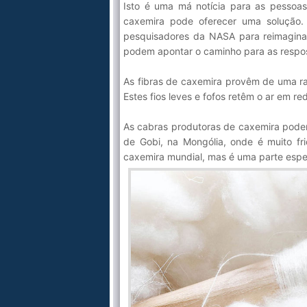
Isto é uma má notícia para as pessoas
caxemira pode oferecer uma solução.
pesquisadores da NASA para reimaginar
podem apontar o caminho para as respos
As fibras de caxemira provêm de uma ra
Estes fios leves e fofos retêm o ar em re
As cabras produtoras de caxemira pode
de Gobi, na Mongólia, onde é muito f
caxemira mundial, mas é uma parte esp