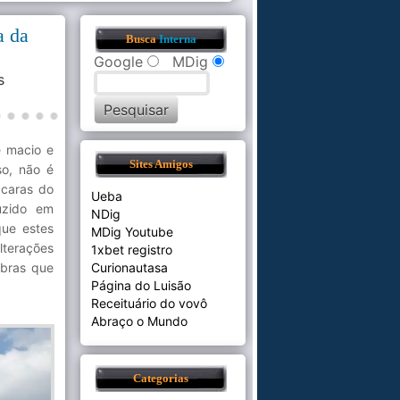
a da
Busca
Interna
Google
MDig
s
e macio e
Sites Amigos
so, não é
 caras do
Ueba
uzido em
NDig
que estes
MDig Youtube
lterações
1xbet registro
abras que
Curionautasa
Página do Luisão
Receituário do vovô
Abraço o Mundo
Categorias