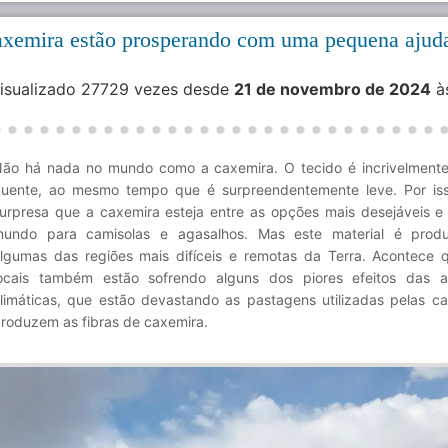
axemira estão prosperando com uma pequena ajud
Visualizado 27729 vezes desde
21 de novembro de 2024
à
ão há nada no mundo como a caxemira. O tecido é incrivelment
uente, ao mesmo tempo que é surpreendentemente leve. Por is
urpresa que a caxemira esteja entre as opções mais desejáveis e
undo para camisolas e agasalhos. Mas este material é prod
lgumas das regiões mais difíceis e remotas da Terra. Acontece 
ocais também estão sofrendo alguns dos piores efeitos das a
limáticas, que estão devastando as pastagens utilizadas pelas c
roduzem as fibras de caxemira.