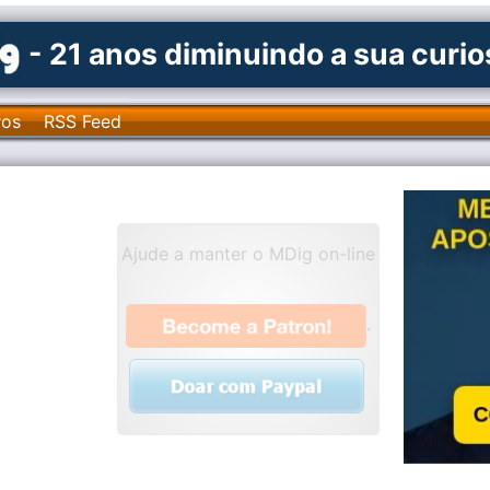
- 21 anos diminuindo a sua curi
ros
RSS Feed
Ajude a manter o MDig on-line
.