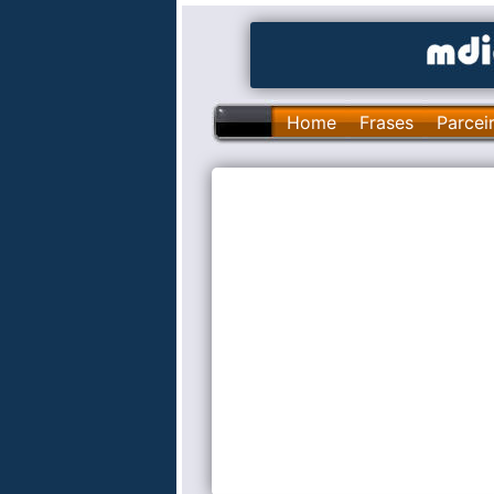
Home
Frases
Parcei