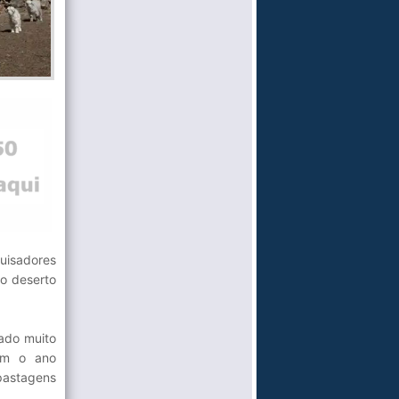
uisadores
o deserto
ado muito
com o ano
pastagens