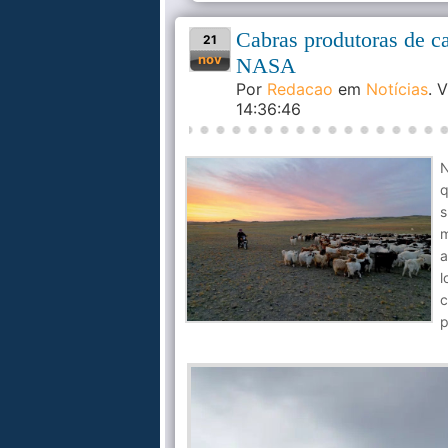
Cabras produtoras de c
21
nov
NASA
Por
Redacao
em
Notícias
. 
14:36:46
N
q
s
m
a
l
c
p