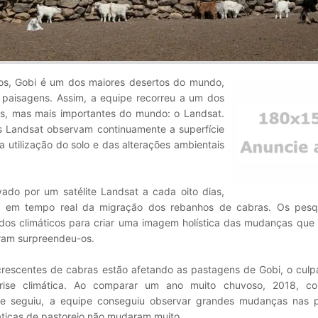
os, Gobi é um dos maiores desertos do mundo,
 paisagens. Assim, a equipe recorreu a um dos
s, mas mais importantes do mundo: o Landsat.
s Landsat observam continuamente a superfície
a utilização do solo e das alterações ambientais
ado por um satélite Landsat a cada oito dias,
tos em tempo real da migração dos rebanhos de cabras. Os pesq
s climáticos para criar uma imagem holística das mudanças que 
aram surpreendeu-os.
rescentes de cabras estão afetando as pastagens de Gobi, o culp
crise climática. Ao comparar um ano muito chuvoso, 2018, 
e seguiu, a equipe conseguiu observar grandes mudanças nas 
ráticas de pastoreio não mudaram muito.