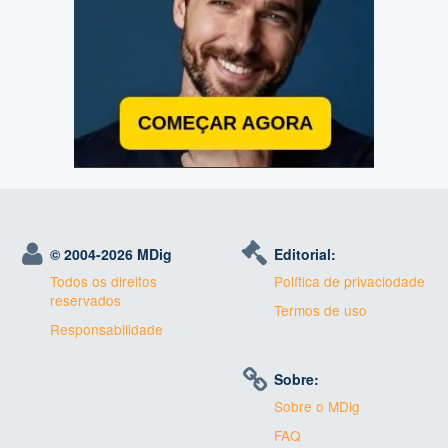
© 2004-
2026 MDig
Editorial:
Todos os direitos
Política de privaciodade
reservados
Termos de uso
Responsabilidade
Sobre:
Sobre o MDig
FAQ