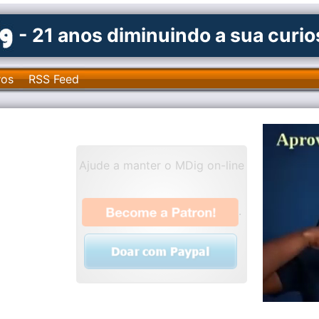
- 21 anos diminuindo a sua curi
ros
RSS Feed
Ajude a manter o MDig on-line
.