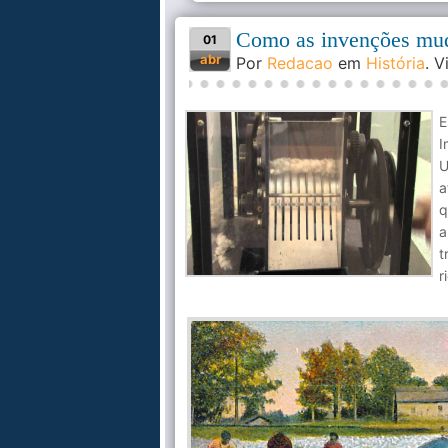
Como as invenções muda
01
abr
Por
Redacao
em
História
. 
E
I
U
a
q
a
t
r