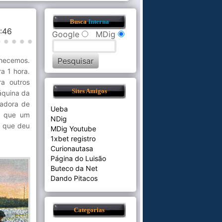
Busca
Interna
2:46
Google
MDig
hecemos.
a 1 hora.
ra outros
Sites Amigos
áquina da
çadora de
Ueba
r que um
NDig
a que deu
MDig Youtube
1xbet registro
Curionautasa
Página do Luisão
Buteco da Net
Dando Pitacos
Categorias