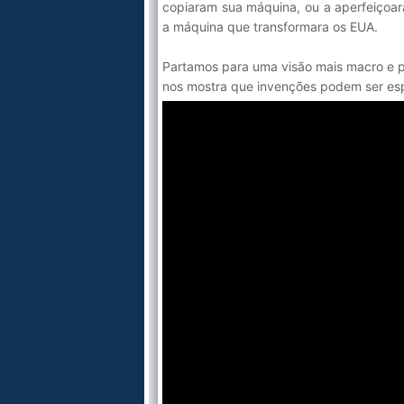
copiaram sua máquina, ou a aperfeiçoar
a máquina que transformara os EUA.
Partamos para uma visão mais macro e pa
nos mostra que invenções podem ser es