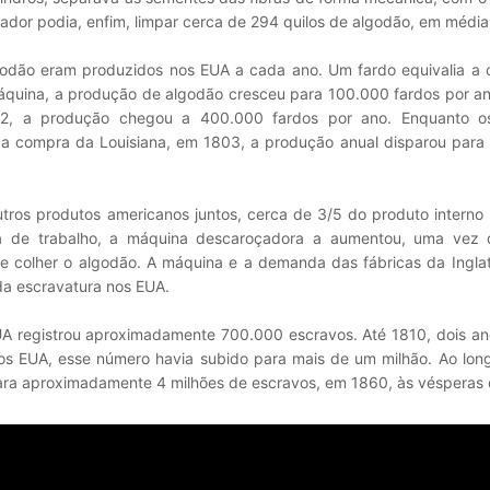
ador podia, enfim, limpar cerca de 294 quilos de algodão, em média,
odão eram produzidos nos EUA a cada ano. Um fardo equivalia a 
máquina, a produção de algodão cresceu para 100.000 fardos por a
812, a produção chegou a 400.000 fardos por ano. Enquanto 
 a compra da Louisiana, em 1803, a produção anual disparou para 
utros produtos americanos juntos, cerca de 3/5 do produto interno
a de trabalho, a máquina descaroçadora a aumentou, uma vez
 e colher o algodão. A máquina e a demanda das fábricas da Ingla
da escravatura nos EUA.
EUA registrou aproximadamente 700.000 escravos. Até 1810, dois a
 nos EUA, esse número havia subido para mais de um milhão. Ao lo
ara aproximadamente 4 milhões de escravos, em 1860, às vésperas 