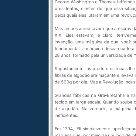
George Washington e Thomas Jefferson 
presidentes, cientes de que essa situaç
pelos quais eles lutaram em uma revoluç
Mas ambos acreditavam que a escravidã
XIX. Eles estavam, é claro, terrive
invenção, uma máquina da qual você pro
fundamental: a máquina descaroçadora de
28 anos, formado pela universidade de Y
Supostamente, os produtores locais lhe
fibras de algodão era maçante e levava
de 500g por dia. Mas a Revolução Indus
Grandes fábricas na Grã-Bretanha e na
tecido em larga escala. Quando soube de
de algodão. Na verdade, a máquina de
ineficientes.
Em 1794, Eli simplesmente aperfeiçoo
máquina que, por meio de um jogo de cil