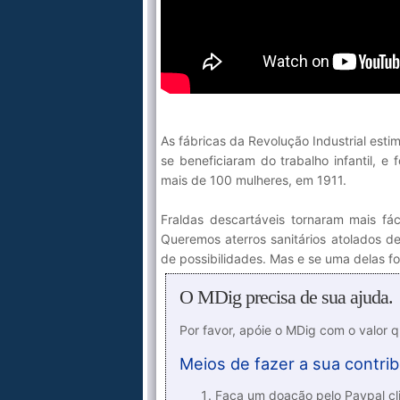
As fábricas da Revolução Industrial es
se beneficiaram do trabalho infantil, e
mais de 100 mulheres, em 1911.
Fraldas descartáveis tornaram mais fá
Queremos aterros sanitários atolados de
de possibilidades. Mas e se uma delas fo
O MDig precisa de sua ajuda.
Por favor, apóie o MDig com o valor 
Meios de fazer a sua contrib
Faça um doação pelo Paypal cli