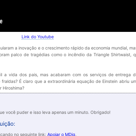
Link do Youtube
timularam a inovação e o crescimento rápido da economia mundial, 
 foram palco de tragédias como o incêndio da Triangle Shirtwaist,
cil a vida dos pais, mas acabaram com os serviços de entrega de
 fraldas? É claro que a extraordinária equação de Einstein abriu u
r Hiroshima?
que você puder e isso leva apenas um minuto. Obrigado!
uição:
cando no seguinte link:
Apoiar o MDig
.