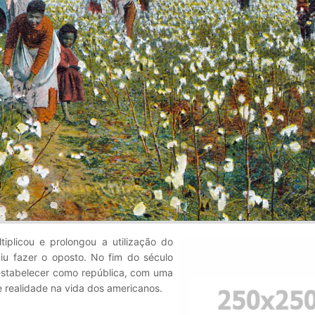
iplicou e prolongou a utilização do
iu fazer o oposto. No fim do século
stabelecer como república, com uma
te realidade na vida dos americanos.