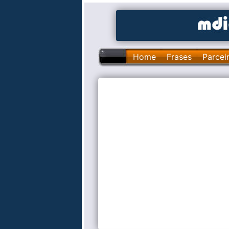
Home
Frases
Parcei