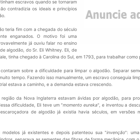
tinham escravos quando se tornaram
ão contradizia os ideais e princípios
ão.
o teria fim com a chegada do século
lmente enganados. O motivo foi uma
vavelmente já ouviu falar no ensino
 algodão, do Sr. Eli Whitney. Eli, de
ale, tinha chegado à Carolina do Sul, em 1793, para trabalhar como 
 contaram sobre a dificuldade para limpar o algodão. Separar sem
 muito tempo. Fazendo isso manualmente, um escravo conseguia lim
trial estava a caminho, e a demanda estava crescendo.
 região da Nova Inglaterra estavam ávidas por algodão, para pr
ssa dificuldade, Eli teve um "
momento eureka
", e inventou a des
scaroçadora de algodão já existia havia séculos, em versões 
u modelos já existentes e depois patenteou sua "
invenção
": uma
indros, separava as sementes das fibras de forma mecânica, com o 