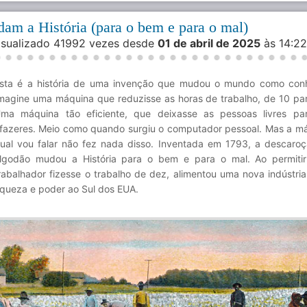
m a História (para o bem e para o mal)
Visualizado 41992 vezes desde
01 de abril de 2025
às 14:2
sta é a história de uma invenção que mudou o mundo como con
magine uma máquina que reduzisse as horas de trabalho, de 10 par
ma máquina tão eficiente, que deixasse as pessoas livres pa
fazeres. Meio como quando surgiu o computador pessoal. Mas a m
ual vou falar não fez nada disso. Inventada em 1793, a descaro
lgodão mudou a História para o bem e para o mal. Ao permiti
rabalhador fizesse o trabalho de dez, alimentou uma nova indústri
iqueza e poder ao Sul dos EUA.