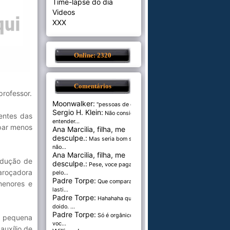
Time-lapse do dia
Videos
XXX
Online: 2320
Comentários
professor.
Moonwalker:
"pessoas de cer...
Sergio H. Klein:
Não consigo
entes das
entender...
par menos
Ana Marcilia, filha, me
desculpe.:
Mas seria bom se
não...
Ana Marcilia, filha, me
odução de
desculpe.:
Pese, voce paga
caroçadora
pelo...
Padre Torpe:
Que comparação
menores e
lasti...
Padre Torpe:
Hahahaha que
doido. ...
Padre Torpe:
Só é orgânico se
 pequena
voc...
auxílio de