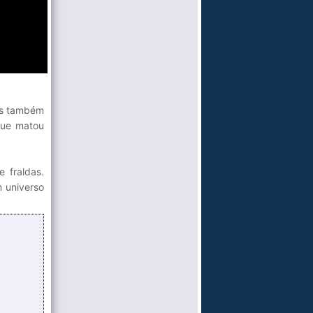
mas também
 que matou
 fraldas.
m universo