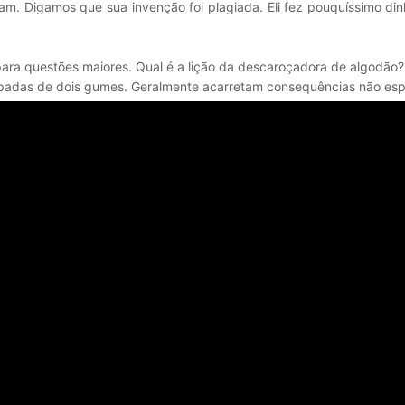
am. Digamos que sua invenção foi plagiada. Eli fez pouquíssimo di
ra questões maiores. Qual é a lição da descaroçadora de algodão? 
padas de dois gumes. Geralmente acarretam consequências não esp