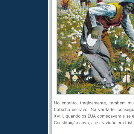
No entanto, tragicamente, também mult
trabalho escravo. Na verdade, consegu
XVIII, quando os EUA começavam a se e
Constituição nova, a escravidão era tris