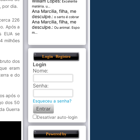
William Lopes:
Excelente
 por dia.
matéria. u...
Ana Marcilia, filha, me
desculpe.:
o serto é cobrar pel...
cerca 226
Ana Marcilia, filha, me
no. Após a
desculpe.:
Ou animal. Esponja
m...
os EUA se
4 milhões
Login
Registro
 bruto dos
Login
 que eram
Nome
:
terra e do
Senha
:
nos após o
Esqueceu a senha?
ngo dos 50
da Guerra
Desativar auto-login
Powered by