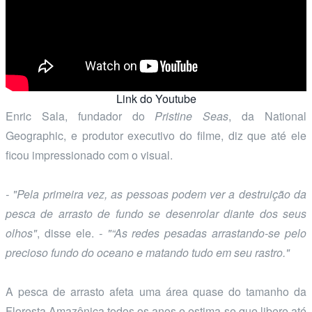
Link do Youtube
Enric Sala, fundador do
Pristine Seas
, da National
Geographic, e produtor executivo do filme, diz que até ele
ficou impressionado com o visual.
- "Pela primeira vez, as pessoas podem ver a destruição da
pesca de arrasto de fundo se desenrolar diante dos seus
olhos"
, disse ele.
- "“As redes pesadas arrastando-se pelo
precioso fundo do oceano e matando tudo em seu rastro."
A pesca de arrasto afeta uma área quase do tamanho da
Floresta Amazônica todos os anos e estima-se que libere até