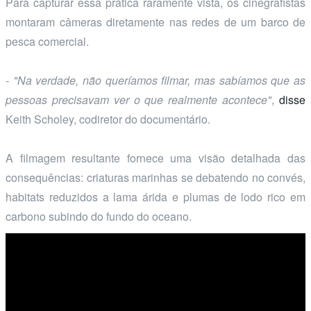
Para capturar essa prática raramente vista, os cinegrafistas
montaram câmeras diretamente nas redes de um barco de
pesca comercial.
- "Na verdade, não queríamos filmar, mas sabíamos que as
pessoas precisavam ver o que realmente acontece"
,
disse
Keith Scholey, codiretor do documentário.
A filmagem resultante fornece uma visão detalhada das
consequências: criaturas marinhas se debatendo no convés,
habitats reduzidos a lama árida e plumas de lodo rico em
carbono subindo do fundo do oceano.