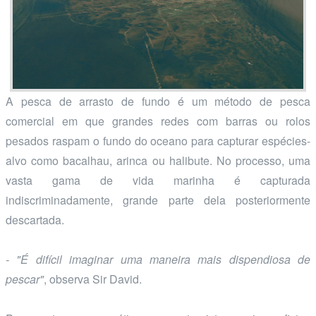
A pesca de arrasto de fundo é um método de pesca
comercial em que grandes redes com barras ou rolos
pesados raspam o fundo do oceano para capturar espécies-
alvo como bacalhau, arinca ou halibute. No processo, uma
vasta gama de vida marinha é capturada
indiscriminadamente, grande parte dela posteriormente
descartada.
- "É difícil imaginar uma maneira mais dispendiosa de
pescar"
, observa Sir David.