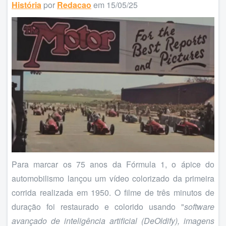
História
por
Redacao
em 15/05/25
Para marcar os 75 anos da Fórmula 1, o ápice do
automobilismo lançou um vídeo colorizado da primeira
corrida realizada em 1950. O filme de três minutos de
duração foi restaurado e colorido usando "
software
avançado de inteligência artificial (DeOldify), imagens