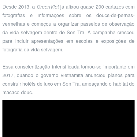
Desde 2013, a
GreenViet
já afixou quase 200 cartazes com
fotografias e informações sobre os doucs-de-pernas-
vermelhas e começou a organizar passeios de observação
da vida selvagem dentro de Son Tra. A campanha cresceu
para incluir apresentações em escolas e exposições de
fotografia da vida selvagem.
Essa conscientização intensificada tornou-se importante em
2017, quando o governo vietnamita anunciou planos para
construir hotéis de luxo em Son Tra, ameaçando o habitat do
macaco-douc.