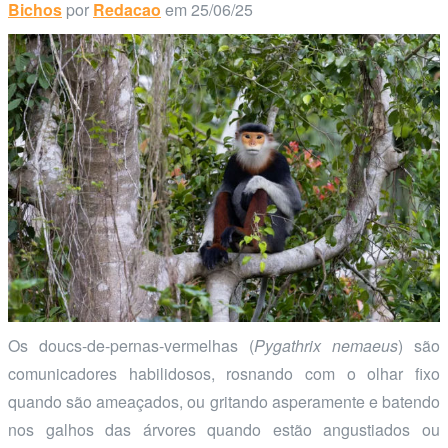
Bichos
por
Redacao
em 25/06/25
Os doucs-de-pernas-vermelhas (
Pygathrix nemaeus
) são
comunicadores habilidosos, rosnando com o olhar fixo
quando são ameaçados, ou gritando asperamente e batendo
nos galhos das árvores quando estão angustiados ou