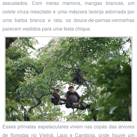
assustados. Com meias marrons, mangas brancas, um
colete cinza mesclado e uma máscara laranja adornada por
uma barba branca e rala, os doucs-de-pernas-vermelhas
parecem vestidos para uma festa chique.
Esses primatas espetaculares vivem nas copas das árvores
de florestas no Vietnã, Laos e Camboja, onde houve um