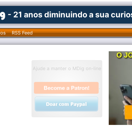
- 21 anos diminuindo a sua curi
ros
RSS Feed
Ajude a manter o MDig on-line
.