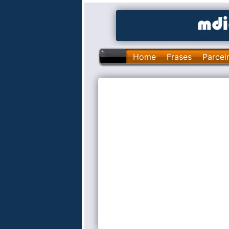
Home
Frases
Parcei