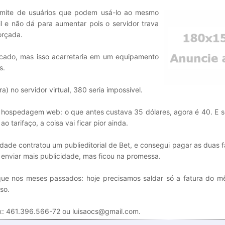
limite de usuários que podem usá-lo ao mesmo
 e não dá para aumentar pois o servidor trava
orçada.
dicado, mas isso acarretaria em um equipamento
s.
ra) no servidor virtual, 380 seria impossível.
 hospedagem web: o que antes custava 35 dólares, agora é 40. E se
 tarifaço, a coisa vai ficar pior ainda.
ade contratou um publieditorial de Bet, e consegui pagar as duas 
enviar mais publicidade, mas ficou na promessa.
que nos meses passados: hoje precisamos saldar só a fatura do m
so.
x: 461.396.566-72 ou luisaocs@gmail.com.