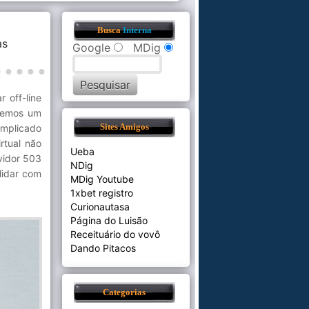
Busca
Interna
s
Google
MDig
 off-line
ssemos um
omplicado
Sites Amigos
irtual não
Ueba
vidor 503
NDig
lidar com
MDig Youtube
1xbet registro
Curionautasa
Página do Luisão
Receituário do vovô
Dando Pitacos
Categorias