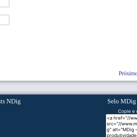
Próximo
sts NDig
Selo MDig
Copie e 