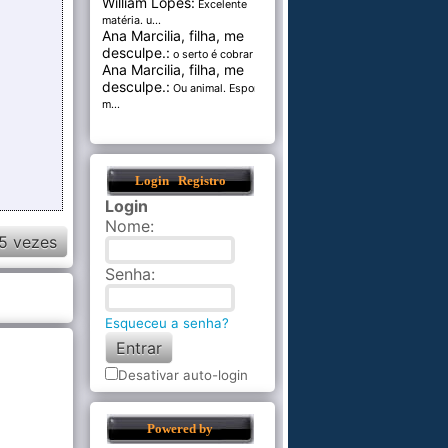
William Lopes:
Excelente
matéria. u...
Ana Marcilia, filha, me
desculpe.:
o serto é cobrar pel...
Ana Marcilia, filha, me
desculpe.:
Ou animal. Esponja
m...
Login
Registro
Login
Nome
:
5 vezes
Senha
:
Esqueceu a senha?
Desativar auto-login
Powered by