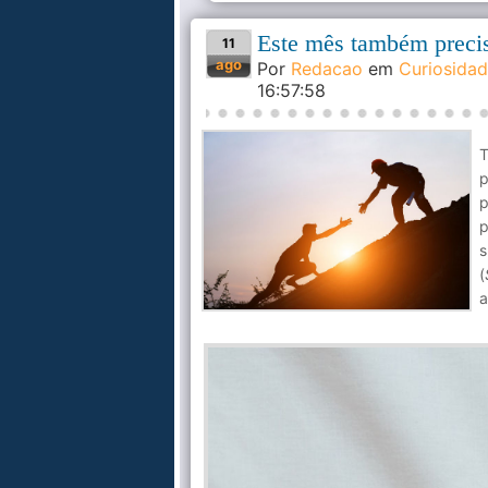
Este mês também preci
11
ago
Por
Redacao
em
Curiosida
16:57:58
T
p
p
p
s
(
a