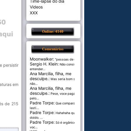
Time-lapse do dia
Videos
XXX
Online: 4140
Comentários
Moonwalker:
"pessoas de cer...
Sergio H. Klein:
 persistir
Não consigo
entender...
Ana Marcilia, filha, me
desculpe.:
Mas seria bom se
faturas em
não...
Ana Marcilia, filha, me
desculpe.:
Pese, voce paga
pelo...
Padre Torpe:
ês de 215
Que comparação
lasti...
Padre Torpe:
Hahahaha que
doido. ...
Padre Torpe:
Só é orgânico se
voc...