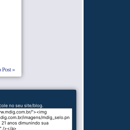
 Post »
cole no seu site/blog.