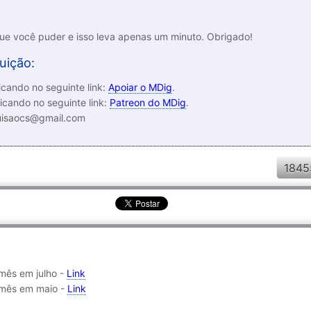
que você puder e isso leva apenas um minuto. Obrigado!
uição:
cando no seguinte link:
Apoiar o MDig
.
icando no seguinte link:
Patreon do MDig
.
luisaocs@gmail.com
1845
mês em julho -
Link
 mês em maio -
Link