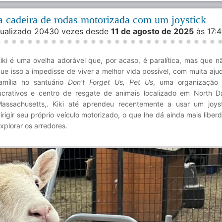
ua cadeira de rodas motorizada com um joystick
isualizado 20430 vezes desde
11 de agosto de 2025
às 17:
iki é uma ovelha adorável que, por acaso, é paralítica, mas que n
ue isso a impedisse de viver a melhor vida possível, com muita aju
amília no santuário
Don't Forget Us, Pet Us
, uma organização 
ucrativos e centro de resgate de animais localizado em North D
assachusetts,. Kiki até aprendeu recentemente a usar um joys
irigir seu próprio veículo motorizado, o que lhe dá ainda mais libe
xplorar os arredores.