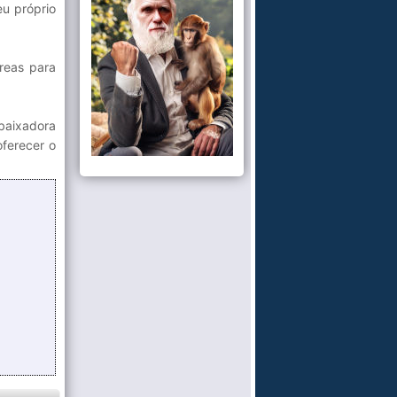
eu próprio
áreas para
baixadora
oferecer o