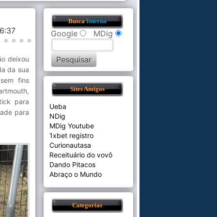
Busca
Interna
46:37
Google
MDig
ão deixou
da da sua
sem fins
Sites Amigos
artmouth,
tick para
Ueba
rdade para
NDig
MDig Youtube
1xbet registro
Curionautasa
Receituário do vovô
Dando Pitacos
Abraço o Mundo
Categorias