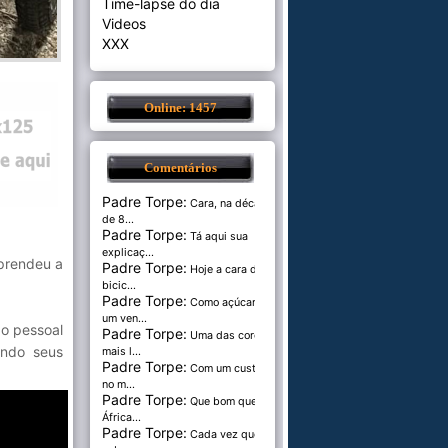
Time-lapse do dia
Videos
XXX
Online: 1457
Comentários
Padre Torpe:
Cara, na década
de 8...
Padre Torpe:
Tá aqui sua
explicaç...
aprendeu a
Padre Torpe:
Hoje a cara de
bicic...
Padre Torpe:
Como açúcar é
um ven...
 o pessoal
Padre Torpe:
Uma das cores
ando seus
mais l...
Padre Torpe:
Com um custo de
no m...
Padre Torpe:
Que bom que a
África...
Padre Torpe:
Cada vez que