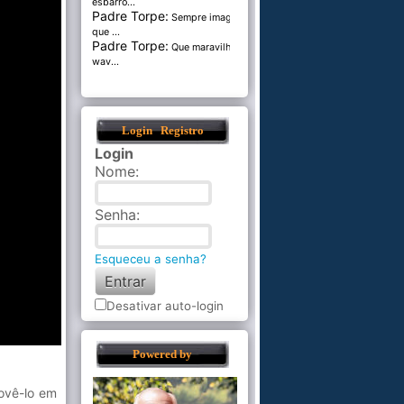
esbarro...
Padre Torpe:
Sempre imaginei
que ...
Padre Torpe:
Que maravilha de
wav...
Login
Registro
Login
Nome
:
Senha
:
Esqueceu a senha?
Desativar auto-login
Powered by
movê-lo em