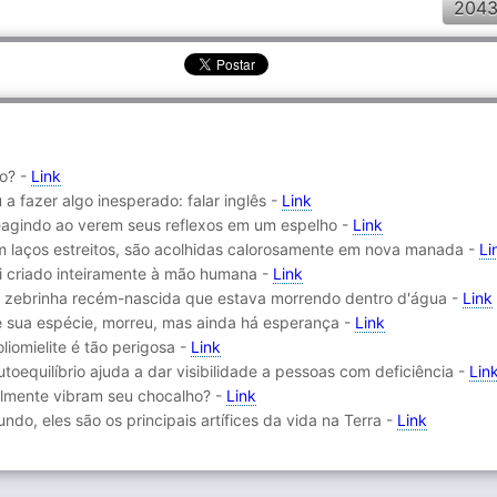
2043
do? -
Link
 fazer algo inesperado: falar inglês -
Link
reagindo ao verem seus reflexos em um espelho -
Link
am laços estreitos, são acolhidas calorosamente em nova manada -
Li
oi criado inteiramente à mão humana -
Link
a zebrinha recém-nascida que estava morrendo dentro d'água -
Link
de sua espécie, morreu, mas ainda há esperança -
Link
liomielite é tão perigosa -
Link
toequilíbrio ajuda a dar visibilidade a pessoas com deficiência -
Lin
almente vibram seu chocalho? -
Link
o, eles são os principais artífices da vida na Terra -
Link