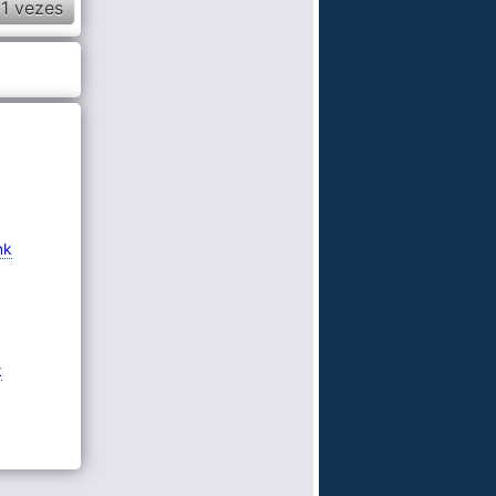
1 vezes
nk
k