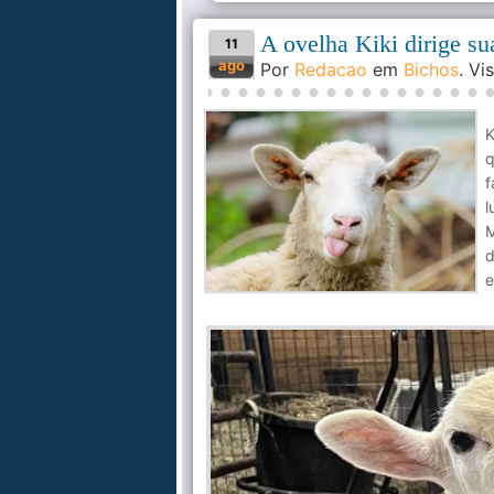
A ovelha Kiki dirige s
11
ago
Por
Redacao
em
Bichos
. V
K
q
f
l
M
d
e