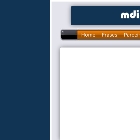
Home
Frases
Parcei