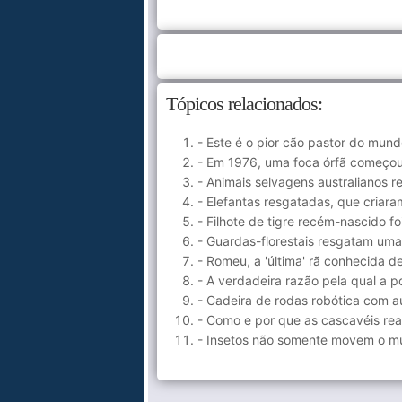
Tópicos relacionados:
- Este é o pior cão pastor do mun
- Em 1976, uma foca órfã começou a
- Animais selvagens australianos 
- Elefantas resgatadas, que criar
- Filhote de tigre recém-nascido f
- Guardas-florestais resgatam um
- Romeu, a 'última' rã conhecida 
- A verdadeira razão pela qual a po
- Cadeira de rodas robótica com au
- Como e por que as cascavéis re
- Insetos não somente movem o mund