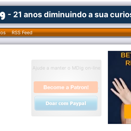
- 21 anos diminuindo a sua curi
ros
RSS Feed
Ajude a manter o MDig on-line
.