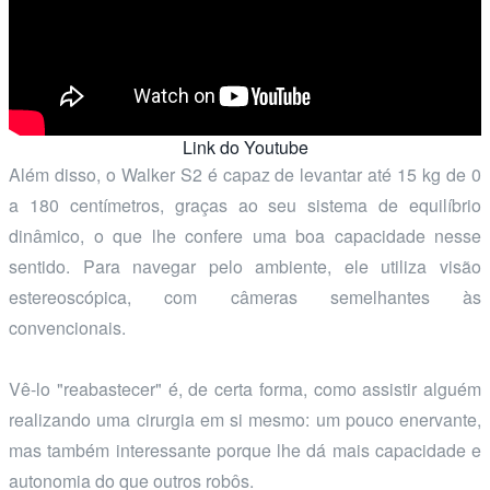
Link do Youtube
Além disso, o Walker S2 é capaz de levantar até 15 kg de 0
a 180 centímetros, graças ao seu sistema de equilíbrio
dinâmico, o que lhe confere uma boa capacidade nesse
sentido. Para navegar pelo ambiente, ele utiliza visão
estereoscópica, com câmeras semelhantes às
convencionais.
Vê-lo "reabastecer" é, de certa forma, como assistir alguém
realizando uma cirurgia em si mesmo: um pouco enervante,
mas também interessante porque lhe dá mais capacidade e
autonomia do que outros robôs.