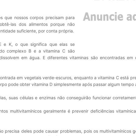
es que nossos corpos precisam para
 obtê-las dos alimentos porque não
tidade suficiente, por conta própria.
 E e K, o que significa que elas se
s do complexo B e a vitamina C são
e dissolvem em água. E diferentes vitaminas são encontradas em d
contrada em vegetais verde-escuros, enquanto a vitamina C está p
 corpo pode obter vitamina D simplesmente após passar algum tempo a
las, suas células e enzimas não conseguirão funcionar corretamen
tos multivitamínicos geralmente é prevenir deficiências vitamínic
 precisa deles pode causar problemas, pois os multivitamínicos g