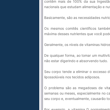
contêm mais de 100% da sua Ingestão 
nacionais que estudam alimentação e nut
Basicamente, são as necessidades nutri
Os mesmos comitês científicos também
máxima desses nutrientes que você pode i
Geralmente, os níveis de vitaminas hidros
De qualquer forma, ao tomar um multivi
não estar digerindo e absorvendo tudo.
Seu corpo tende a eliminar o excesso d
lipossolúveis nos tecidos adiposos.
O problema são as megadoses de vita
semanas ou meses, especialmente no cas
seu corpo e, eventualmente, causarão t
Por exemplo, a vitamina D normalment