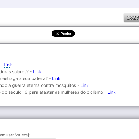
2826
 -
Link
duras solares? -
Link
 estraga a sua bateria? -
Link
ndo a guerra eterna contra mosquitos -
Link
de do século 19 para afastar as mulheres do ciclismo -
Link
:
em usar Smileys]