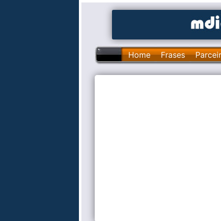
Home
Frases
Parcei