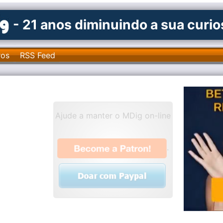
- 21 anos diminuindo a sua curi
ros
RSS Feed
Ajude a manter o MDig on-line
.