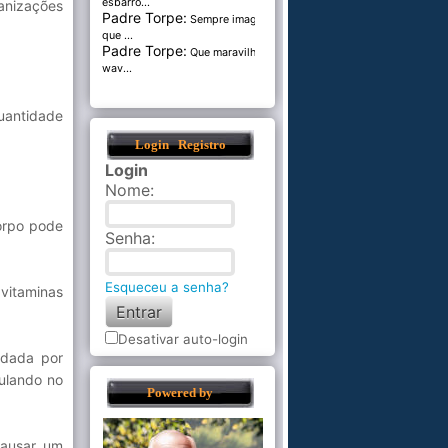
esbarro...
anizações
Padre Torpe:
Sempre imaginei
que ...
Padre Torpe:
Que maravilha de
wav...
uantidade
Login
Registro
Login
Nome
:
corpo pode
Senha
:
Esqueceu a senha?
 vitaminas
Desativar auto-login
ndada por
mulando no
Powered by
causar um