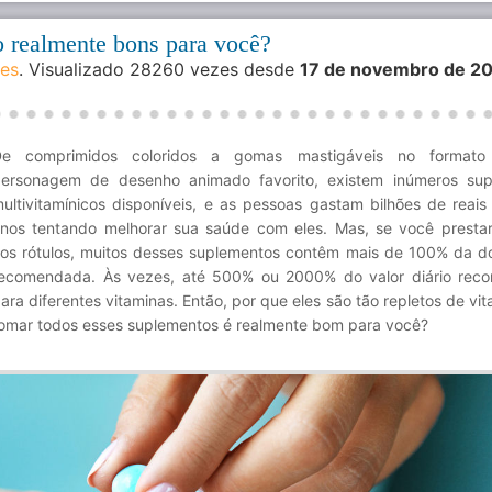
o realmente bons para você?
des
. Visualizado 28260 vezes desde
17 de novembro de 2
De comprimidos coloridos a gomas mastigáveis no format
ersonagem de desenho animado favorito, existem inúmeros sup
ultivitamínicos disponíveis, e as pessoas gastam bilhões de reais
nos tentando melhorar sua saúde com eles. Mas, se você presta
os rótulos, muitos desses suplementos contêm mais de 100% da do
ecomendada. Às vezes, até 500% ou 2000% do valor diário rec
ara diferentes vitaminas. Então, por que eles são tão repletos de vi
omar todos esses suplementos é realmente bom para você?