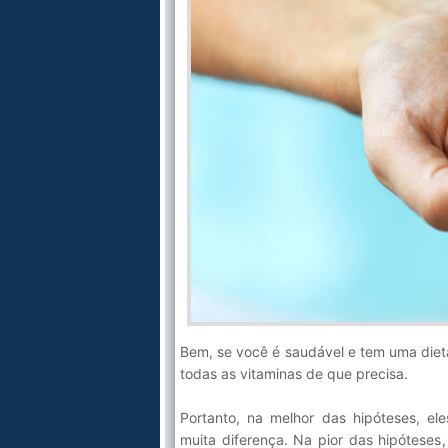
Bem, se você é saudável e tem uma dieta
todas as vitaminas de que precisa.
Portanto, na melhor das hipóteses, el
muita diferença. Na pior das hipóteses