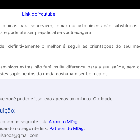
Link do Youtube
taminas para sobreviver, tomar multivitamínicos não substitui os 
a e pode até ser prejudicial se você exagerar.
e, definitivamente o melhor é seguir as orientações do seu mé
amínicos extras não fará muita diferença para a sua saúde, sem c
s estes suplementos da moda costumam ser bem caros.
que você puder e isso leva apenas um minuto. Obrigado!
uição:
cando no seguinte link:
Apoiar o MDig
.
icando no seguinte link:
Patreon do MDig
.
luisaocs@gmail.com