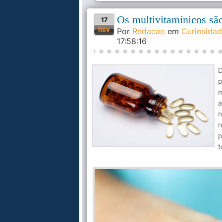
Os multivitamínicos sã
17
nov
Por
Redacao
em
Curiosida
17:58:16
p
m
a
n
r
p
t