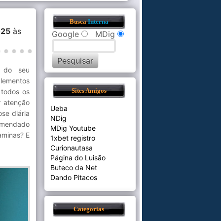
Busca
Interna
025
às
Google
MDig
o do seu
lementos
 todos os
Sites Amigos
r atenção
Ueba
se diária
NDig
omendado
MDig Youtube
taminas? E
1xbet registro
Curionautasa
Página do Luisão
Buteco da Net
Dando Pitacos
Categorias