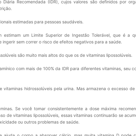
Diária Recomendada (IDR), cujos valores são definidos por org
rição.
cionais estimadas para pessoas saudáveis.
 estimam um Limite Superior de Ingestão Tolerável, que é a q
ngerir sem correr o risco de efeitos negativos para a saúde.
solúveis são muito mais altos do que os de vitaminas lipossolúveis.
tamínico com mais de 100% da IDR para diferentes vitaminas, seu 
e vitaminas hidrossolúveis pela urina. Mas armazena o excesso de
minas. Se você tomar consistentemente a dose máxima recome
o de vitaminas lipossolúveis, essas vitaminas continuarão se acu
oxicidade ou outros problemas de saúde.
e ajuda o corpo a absorver cálcio, mas muita vitamina D pode 