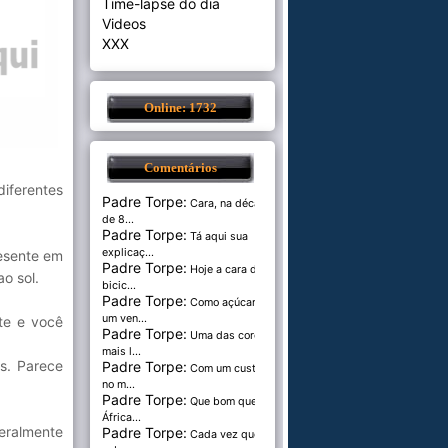
Time-lapse do dia
Videos
XXX
Online: 1732
Comentários
iferentes
Padre Torpe:
Cara, na década
de 8...
Padre Torpe:
Tá aqui sua
explicaç...
resente em
Padre Torpe:
Hoje a cara de
o sol.
bicic...
Padre Torpe:
Como açúcar é
um ven...
te e você
Padre Torpe:
Uma das cores
mais l...
as. Parece
Padre Torpe:
Com um custo de
no m...
Padre Torpe:
Que bom que a
África...
eralmente
Padre Torpe:
Cada vez que