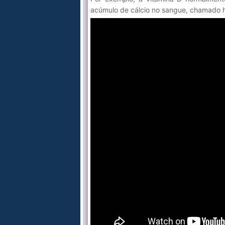
acúmulo de cálcio no sangue, chamado h