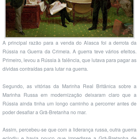
A principal razão para a venda do Alasca foi a derrota da
Rússia na Guerra da Crimeia. A guerra teve vários efeitos.
Primeiro, levou a Rússia à falência, que lutava para pagar as
dívidas contraídas para lutar na guerra.
Segundo, as vitórias da Marinha Real Britânica sobre a
Marinha Russa em modernização deixaram claro que a
Rússia ainda tinha um longo caminho a percorrer antes de
poder desafiar a Grã-Bretanha no mar.
Assim, percebeu-se que com a liderança russa, outra guerra
eclodiu e havia pouco que impedisse a Grã-Bretanha de