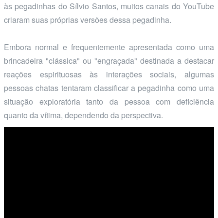
às pegadinhas do Sílvio Santos, muitos canais do YouTube
criaram suas próprias versões dessa pegadinha.
Embora normal e frequentemente apresentada como uma
brincadeira "clássica" ou "engraçada" destinada a destacar
reações espirituosas às interações sociais, algumas
pessoas chatas tentaram classificar a pegadinha como uma
situação exploratória tanto da pessoa com deficiência
quanto da vítima, dependendo da perspectiva.