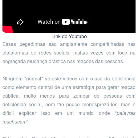
Link do Youtube
Essas pegadinhas são amplamente compartilhadas nas
plataformas de redes sociais, muitas vezes com foco na
engraçada mudança drástica nas reações das pessoas.
Ninguém "normal" vê este vídeos com o uso da deficiência
como elemento central de uma estratégia para gerar reação
pública, muito menos para zombar de pessoas com
deficiência social, nem tão pouco menosprezá-los, mas é
difícil explicar isso em um mundo onde "
palavras
machucam
".