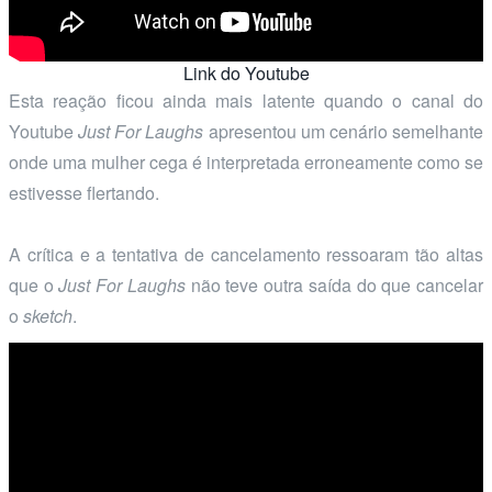
Link do Youtube
Esta reação ficou ainda mais latente quando o canal do
Youtube
Just For Laughs
apresentou um cenário semelhante
onde uma mulher cega é interpretada erroneamente como se
estivesse flertando.
A crítica e a tentativa de cancelamento ressoaram tão altas
que o
Just For Laughs
não teve outra saída do que cancelar
o
sketch
.