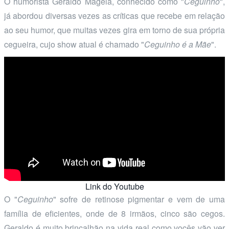
O humorista Geraldo Magela, conhecido como "
Ceguinho
",
já abordou diversas vezes as críticas que recebe em relação
ao seu humor, que muitas vezes gira em torno de sua própria
cegueira, cujo show atual é chamado "
Ceguinho é a Mãe
".
Link do Youtube
O "
Ceguinho
" sofre de retinose pigmentar e vem de uma
família de eficientes, onde de 8 irmãos, cinco são cegos.
Geraldo é muito brincalhão na vida real como vocês vão ver