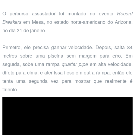
O percurso assustador foi montado no evento
Record
Breakers
em Mesa, no estado norte-americano do Arizona,
no dia 31 de janeiro.
Primeiro, ele precisa ganhar velocidade. Depois, salta 84
metros sobre uma piscina sem margem para erro. Em
seguida, sobe uma rampa
quarter pipe
em alta velocidade,
direto para cima, e aterrissa ileso em outra rampa. então ele
tenta uma segunda vez para mostrar que realmente é
talento.