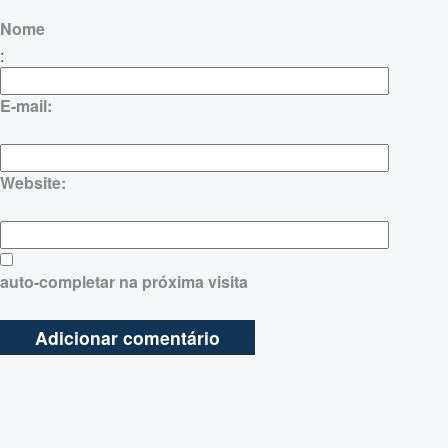
Nome
:
E-mail:
Website:
auto-completar na próxima visita