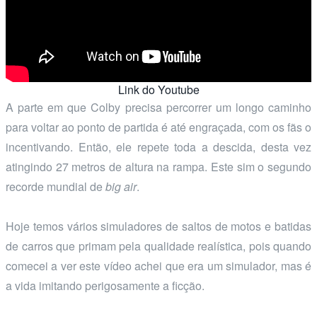
Link do Youtube
A parte em que Colby precisa percorrer um longo caminho
para voltar ao ponto de partida é até engraçada, com os fãs o
incentivando. Então, ele repete toda a descida, desta vez
atingindo 27 metros de altura na rampa. Este sim o segundo
recorde mundial de
big air
.
Hoje temos vários simuladores de saltos de motos e batidas
de carros que primam pela qualidade realística, pois quando
comecei a ver este vídeo achei que era um simulador, mas é
a vida imitando perigosamente a ficção.