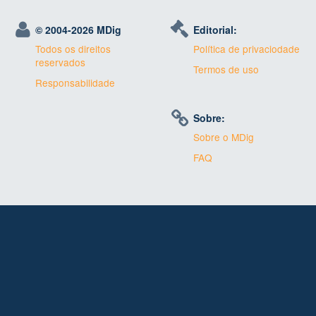
© 2004-
2026 MDig
Editorial:
Todos os direitos
Política de privaciodade
reservados
Termos de uso
Responsabilidade
Sobre:
Sobre o MDig
FAQ