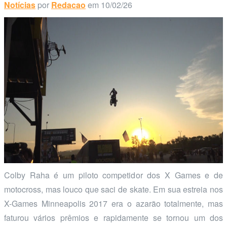
Notícias
por
Redacao
em 10/02/26
Colby Raha é um piloto competidor dos X Games e de
motocross, mas louco que saci de skate. Em sua estreia nos
X-Games Minneapolis 2017 era o azarão totalmente, mas
faturou vários prêmios e rapidamente se tornou um dos