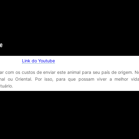
Link do Youtube
dar com os custos de enviar este animal para seu país de origem. 
al ou Oriental. Por isso, para que possam viver a melhor vida
uário.