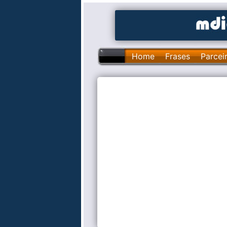
Home
Frases
Parcei