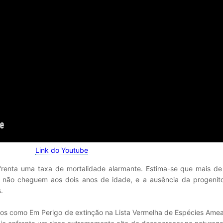
Link do Youtube
frenta uma taxa de mortalidade alarmante. Estima-se que mais d
, não cheguem aos dois anos de idade, e a ausência da progenito
.
ados como Em Perigo de extinção na Lista Vermelha de Espécies Am