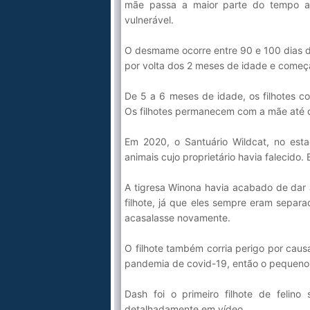
mãe passa a maior parte do tempo am
vulnerável.
O desmame ocorre entre 90 e 100 dias d
por volta dos 2 meses de idade e começa
De 5 a 6 meses de idade, os filhotes c
Os filhotes permanecem com a mãe até 
Em 2020, o Santuário Wildcat, no est
animais cujo proprietário havia falecido
A tigresa Winona havia acabado de dar 
filhote, já que eles sempre eram separ
acasalasse novamente.
O filhote também corria perigo por caus
pandemia de covid-19, então o pequeno 
Dash foi o primeiro filhote de felin
detalhadamente em vídeo.