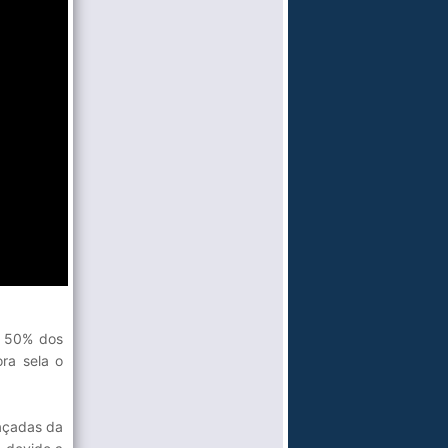
e 50% dos
ra sela o
eaçadas da