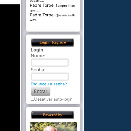
esbarro...
Padre Torpe:
Sempre imaginei
que ...
Padre Torpe:
Que maravilha de
wav...
Login
Registro
Login
Nome
:
Senha
:
Esqueceu a senha?
Desativar auto-login
Powered by