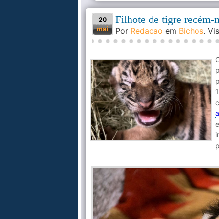
Filhote de tigre recém-
20
mai
Por
Redacao
em
Bichos
. V
O
p
p
1
c
a
e
i
p