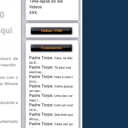
Time-lapse do dia
Videos
XXX
Online: 2596
Comentários
Padre Torpe:
adouro de
Cara, na década
de 8...
-nascido.
Padre Torpe:
Tá aqui sua
explicaç...
Padre Torpe:
azer com o
Hoje a cara de
bicic...
que Winona
Padre Torpe:
Como açúcar é
um ven...
Padre Torpe:
Uma das cores
mais l...
 durante a
Padre Torpe:
Com um custo de
no m...
Padre Torpe:
Que bom que a
África...
cumentado
Padre Torpe:
Cada vez que