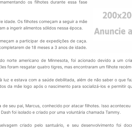
amentando os filhotes durante essa fase
e idade. Os filhotes começam a seguir a mãe
m a ingerir alimentos sólidos nessa época.
omeçam a participar de expedições de caça.
completarem de 18 meses a 3 anos de idade.
ado norte americano de Minnesota, foi acionado devido a um cri
. Eles foram resgatar quatro tigres, mas encontraram um filhote recém
à luz e estava com a saúde debilitada, além de não saber o que f
ados da mãe logo após o nascimento para socializá-los e permitir 
a de seu pai, Marcus, conhecido por atacar filhotes. Isso aconteceu
Dash foi isolado e criado por uma voluntária chamada Tammy.
o selvagem criado pelo santuário, e seu desenvolvimento foi do