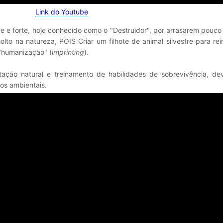
Link do Youtube
e e forte, hoje conhecido como o "Destruidor", por arrasarem pouc
lto na natureza, POIS Criar um filhote de animal silvestre para re
 "humanização" (
imprinting
).
tação natural e treinamento de habilidades de sobrevivência, de
os ambientais.