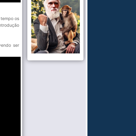
o tempo os
introdução
vendo ser