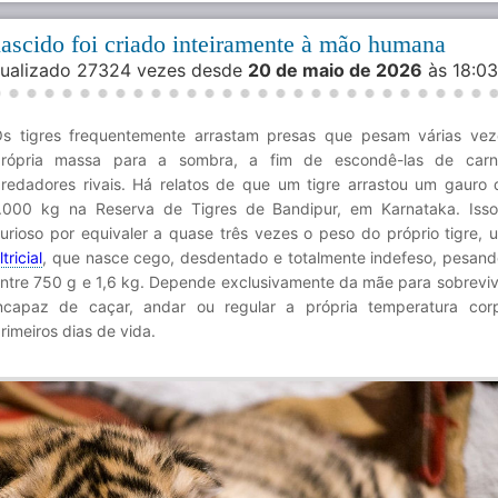
nascido foi criado inteiramente à mão humana
isualizado 27324 vezes desde
20 de maio de 2026
às 18:0
s tigres frequentemente arrastam presas que pesam várias ve
rópria massa para a sombra, a fim de escondê-las de carni
redadores rivais. Há relatos de que um tigre arrastou um gauro
.000 kg na Reserva de Tigres de Bandipur, em Karnataka. Iss
urioso por equivaler a quase três vezes o peso do próprio tigre,
ltricial
, que nasce cego, desdentado e totalmente indefeso, pesan
ntre 750 g e 1,6 kg. Depende exclusivamente da mãe para sobrevive
ncapaz de caçar, andar ou regular a própria temperatura cor
rimeiros dias de vida.