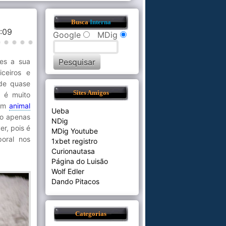
Busca
Interna
3:09
Google
MDig
zes a sua
ceiros e
 de quase
Sites Amigos
o é muito
 um
animal
Ueba
do apenas
NDig
r, pois é
MDig Youtube
poral nos
1xbet registro
Curionautasa
Página do Luisão
Wolf Edler
Dando Pitacos
Categorias