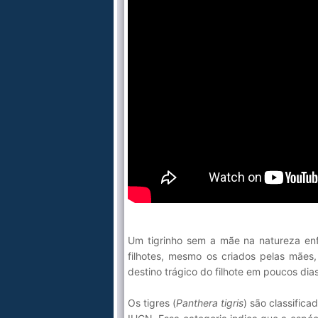
Um tigrinho sem a mãe na natureza en
filhotes, mesmo os criados pelas mães
destino trágico do filhote em poucos dias
Os tigres (
Panthera tigris
) são classific