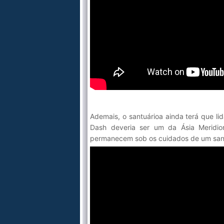
Ademais, o santuárioa ainda terá que li
Dash deveria ser um da Ásia Meridion
permanecem sob os cuidados de um sant