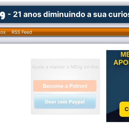
- 21 anos diminuindo a sua curi
ros
RSS Feed
Ajude a manter o MDig on-line
.