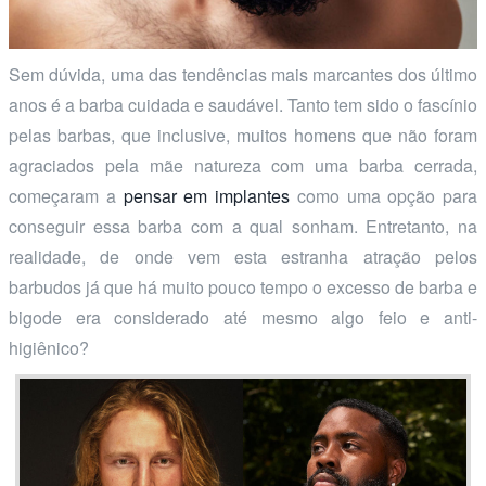
Sem dúvida, uma das tendências mais marcantes dos último
anos é a barba cuidada e saudável. Tanto tem sido o fascínio
pelas barbas, que inclusive, muitos homens que não foram
agraciados pela mãe natureza com uma barba cerrada,
começaram a
pensar em implantes
como uma opção para
conseguir essa barba com a qual sonham. Entretanto, na
realidade, de onde vem esta estranha atração pelos
barbudos já que há muito pouco tempo o excesso de barba e
bigode era considerado até mesmo algo feio e anti-
higiênico?