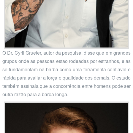
O Dr. Cyril Grueter, autor da pesquisa, disse que em grandes
grupos onde as pessoas estão rodeadas por estranhos, elas
se fundamentam na barba como uma ferramenta confiável e
rápida para avaliar a força e qualidade dos demais. O estudo
também assinala que a concorrência entre homens pode ser
outra razão para a barba longa.