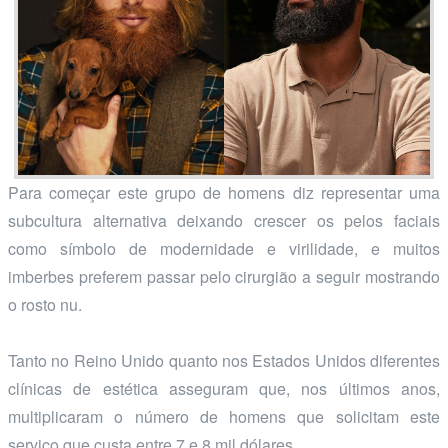
Para começar este grupo de homens diz representar uma
subcultura alternativa deixando crescer os pelos faciais
como símbolo de modernidade e virilidade, e muitos
imberbes preferem passar pelo cirurgião a seguir mostrando
o rosto nu.
Tanto no Reino Unido quanto nos Estados Unidos diferentes
clínicas de estética asseguram que, nos últimos anos,
multiplicaram o número de homens que solicitam este
serviço que custa entre 7 e 8 mil dólares.