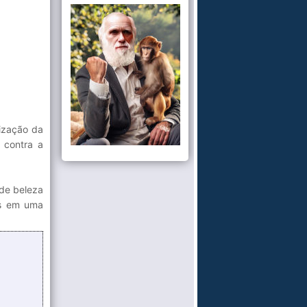
tização da
 contra a
 de beleza
as em uma