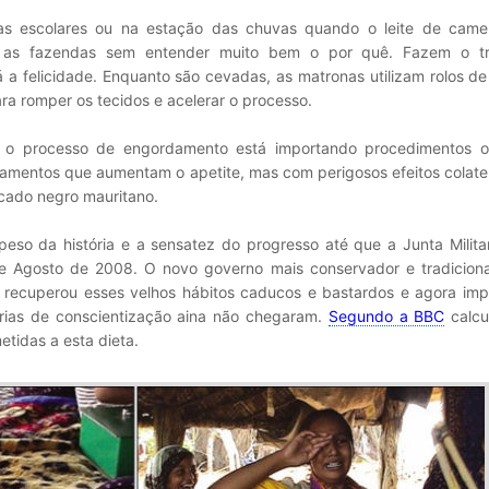
ias escolares ou na estação das chuvas quando o leite de came
 as fazendas sem entender muito bem o por quê. Fazem o t
 a felicidade. Enquanto são cevadas, as matronas utilizam rolos d
ra romper os tecidos e acelerar o processo.
 o processo de engordamento está importando procedimentos oc
mentos que aumentam o apetite, mas com perigosos efeitos colater
rcado negro mauritano.
peso da história e a sensatez do progresso até que a Junta Milit
Agosto de 2008. O novo governo mais conservador e tradicional
 recuperou esses velhos hábitos caducos e bastardos e agora imp
rias de conscientização aina não chegaram.
Segundo a BBC
calcu
tidas a esta dieta.