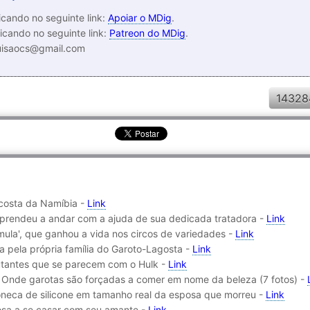
cando no seguinte link:
Apoiar o MDig
.
icando no seguinte link:
Patreon do MDig
.
luisaocs@gmail.com
14328
 costa da Namíbia -
Link
 aprendeu a andar com a ajuda de sua dedicada tratadora -
Link
-mula', que ganhou a vida nos circos de variedades -
Link
da pela própria família do Garoto-Lagosta -
Link
utantes que se parecem com o Hulk -
Link
- Onde garotas são forçadas a comer em nome da beleza (7 fotos) -
boneca de silicone em tamanho real da esposa que morreu -
Link
osa a se casar com seu amante -
Link