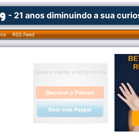
- 21 anos diminuindo a sua curi
ros
RSS Feed
Ajude a manter o MDig on-line
.