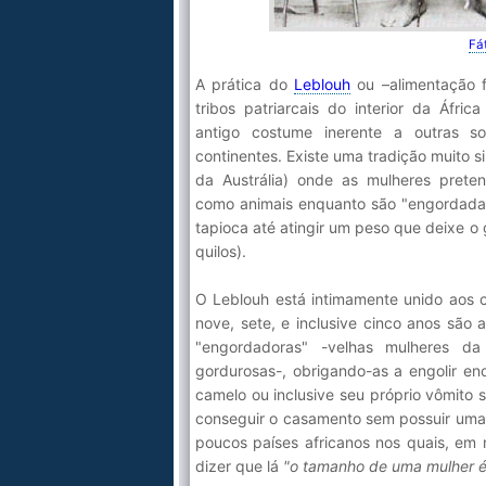
Fá
A prática do
Leblouh
ou –alimentação f
tribos patriarcais do interior da Áfri
antigo costume inerente a outras so
continentes. Existe uma tradição muito si
da Austrália) onde as mulheres preten
como animais enquanto são "engordadas
tapioca até atingir um peso que deixe o
quilos).
O Leblouh está intimamente unido aos 
nove, sete, e inclusive cinco anos são 
"engordadoras" -velhas mulheres da
gordurosas-, obrigando-as a engolir en
camelo ou inclusive seu próprio vômito 
conseguir o casamento sem possuir uma 
poucos países africanos nos quais, em
dizer que lá
"o tamanho de uma mulher é