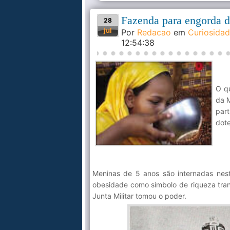
Fazenda para engorda d
28
jul
Por
Redacao
em
Curiosida
12:54:38
O q
da M
par
dote
Meninas de 5 anos são internadas nest
obesidade como símbolo de riqueza tra
Junta Militar tomou o poder.