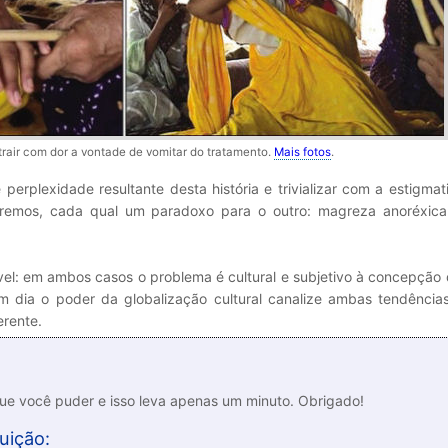
strair com dor a vontade de vomitar do tratamento.
Mais fotos
.
 perplexidade resultante desta história e trivializar com a estigma
tremos, cada qual um paradoxo para o outro: magreza anoréxica
vel: em ambos casos o problema é cultural e subjetivo à concepção
m dia o poder da globalização cultural canalize ambas tendênci
erente.
que você puder e isso leva apenas um minuto. Obrigado!
uição: