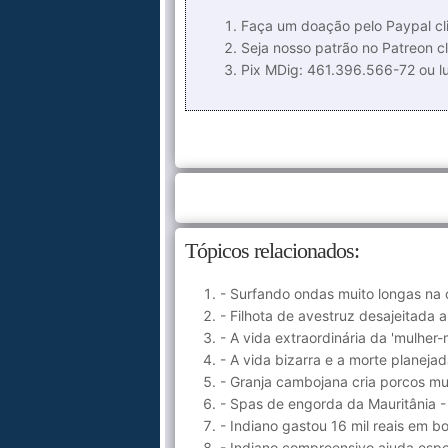
Faça um doação pelo Paypal cli
Seja nosso patrão no Patreon cl
Pix MDig: 461.396.566-72 ou 
Tópicos relacionados:
- Surfando ondas muito longas na
- Filhota de avestruz desajeitada
- A vida extraordinária da 'mulher
- A vida bizarra e a morte planeja
- Granja cambojana cria porcos m
- Spas de engorda da Mauritânia 
- Indiano gastou 16 mil reais em 
- Indiano compreensivo ajuda esp