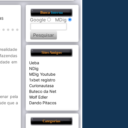
Busca
Interna
às
Google
MDig
realidade
Sites Amigos
 fazendas
sidade em
Ueba
NDig
MDig Youtube
1xbet registro
Curionautasa
Buteco da Net
enar pela
Wolf Edler
sde que a
Dando Pitacos
Categorias