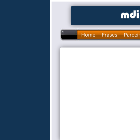
Home
Frases
Parcei