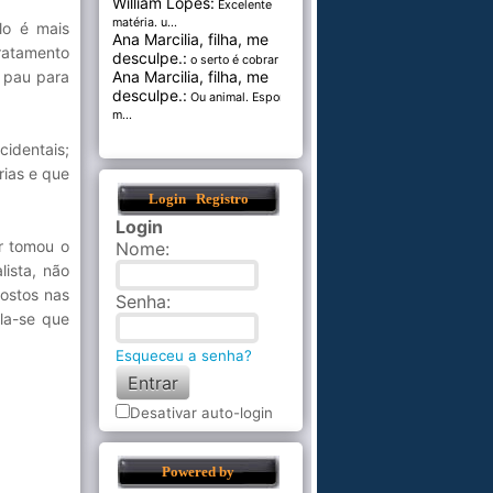
William Lopes:
Excelente
matéria. u...
lo é mais
Ana Marcilia, filha, me
ratamento
desculpe.:
o serto é cobrar pel...
e pau para
Ana Marcilia, filha, me
desculpe.:
Ou animal. Esponja
m...
identais;
ias e que
Login
Registro
Login
ar tomou o
Nome
:
ista, não
ostos nas
Senha
:
la-se que
Esqueceu a senha?
Desativar auto-login
Powered by