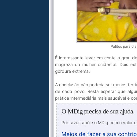
Palitos para di
É interessante levar em conta o grau de
magreza da mulher ocidental. Dois ex
gordura extrema.
A conclusão não poderia ser menos terrí
de cada povo. Resta esperar que algu
prática intermediária mais saudável e co
O MDig precisa de sua ajuda.
Por favor, apóie o MDig com o valor 
Meios de fazer a sua contrib