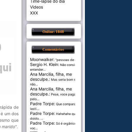
Time-lapse do dia
Videos
XXX
Online: 1848
Comentários
Moonwalker:
"pessoas de cer...
Sergio H. Klein:
Não consigo
entender...
Ana Marcilia, filha, me
desculpe.:
Mas seria bom se
não...
Ana Marcilia, filha, me
desculpe.:
Pese, voce paga
pelo...
Padre Torpe:
Que comparação
 rápida de
lasti...
Padre Torpe:
a é um dos
Hahahaha que
doido. ...
mesmo que
Padre Torpe:
Só é orgânico se
u marido"
.
voc...