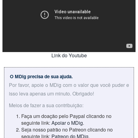
Link do Youtube
O MDig precisa de sua ajuda.
Por favor, apoie o MDig com o valor que você puder e
isso leva apenas um minuto. Obrigado!
Meios de fazer a sua contribuição:
Faça um doação pelo Paypal clicando no
seguinte link:
Apoiar o MDig
.
Seja nosso patrão no Patreon clicando no
seguinte link:
Patreon do MDig
.