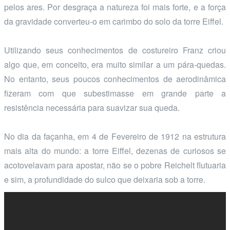
pelos ares. Por desgraça a natureza foi mais forte, e a força
da gravidade converteu-o em carimbo do solo da torre Eiffel.
Utilizando seus conhecimentos de costureiro Franz criou
algo que, em conceito, era muito similar a um pára-quedas.
No entanto, seus poucos conhecimentos de aerodinâmica
fizeram com que subestimasse em grande parte a
resistência necessária para suavizar sua queda.
No dia da façanha, em 4 de Fevereiro de 1912 na estrutura
mais alta do mundo: a torre Eiffel, dezenas de curiosos se
acotovelavam para apostar, não se o pobre Reichelt flutuaria
e sim, a profundidade do sulco que deixaria sob a torre.