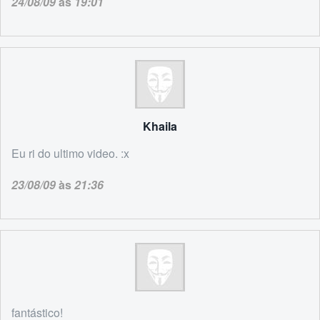
24/08/09
às
19:01
Khaila
Eu ri do ultimo video. :x
23/08/09
às
21:36
fantástico!