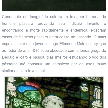
Conquanto no imaginário coletivo a imagem borrada do
homem pássaro provando seu ridículo invento e
encontrando a morte rapidamente é endêmica, existiram
casos de homens pássaro de sucesso no passado. O mais
espetacular é o do jovem monge Eilmer de Malmesbury, que
ao redor do ano 1010 ficou obcecado com a lenda grega de
Dédalo e Ícaro e passou dias inteiros estudando o vôo dos
pássaros até construir um complexo par de asas muito
similar ao ultra-leve atual.