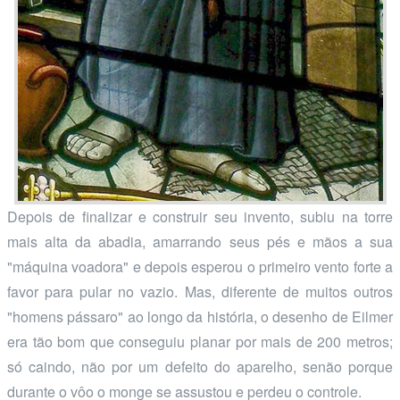
Depois de finalizar e construir seu invento, subiu na torre
mais alta da abadia, amarrando seus pés e mãos a sua
"máquina voadora" e depois esperou o primeiro vento forte a
favor para pular no vazio. Mas, diferente de muitos outros
"homens pássaro" ao longo da história, o desenho de Eilmer
era tão bom que conseguiu planar por mais de 200 metros;
só caindo, não por um defeito do aparelho, senão porque
durante o vôo o monge se assustou e perdeu o controle.