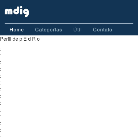
Home
Categorias
Útil
Contato
Perfil de p E d R o
:
:
:
:
:
:
:
:
:
:
:
:
:
: