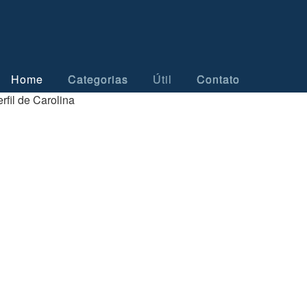
Home
Categorias
Útil
Contato
rfil de Carolina