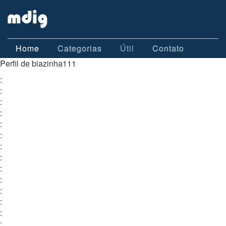
Home
Categorias
Útil
Contato
Perfil de biazinha111
:
:
:
:
:
:
:
:
:
:
:
:
:
: