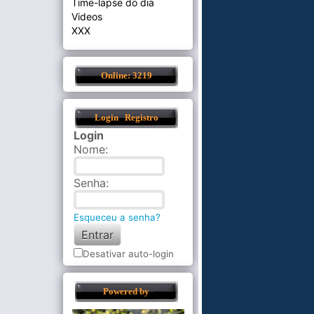
Time-lapse do dia
Videos
XXX
Online: 3219
Login
Registro
Login
Nome
:
Senha
:
Esqueceu a senha?
Desativar auto-login
Powered by