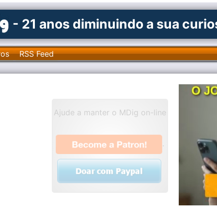
- 21 anos diminuindo a sua curi
ros
RSS Feed
Ajude a manter o MDig on-line
.