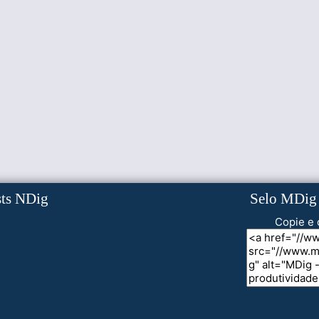
sts NDig
Selo MDig
Copie e 