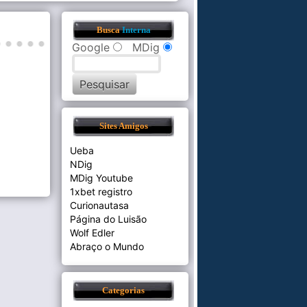
Busca
Interna
Google
MDig
Sites Amigos
Ueba
NDig
MDig Youtube
1xbet registro
Curionautasa
Página do Luisão
Wolf Edler
Abraço o Mundo
Categorias