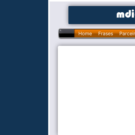
Home
Frases
Parcei