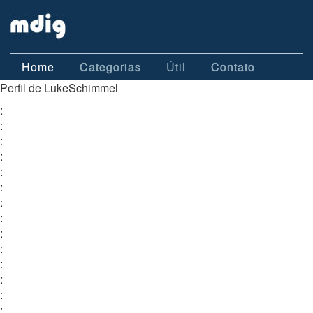
Home
Categorias
Útil
Contato
Perfil de LukeSchimmel
:
:
:
:
:
:
:
:
:
:
:
:
:
: