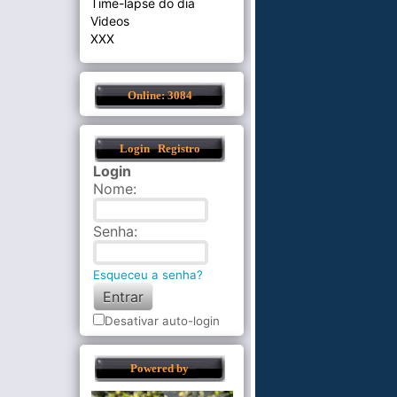
Time-lapse do dia
Videos
XXX
Online: 3084
Login
Registro
Login
Nome
:
Senha
:
Esqueceu a senha?
Desativar auto-login
Powered by