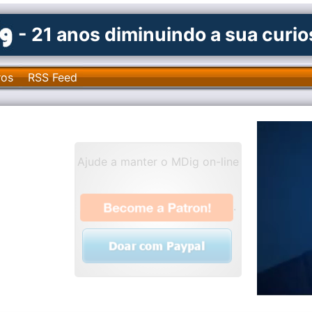
- 21 anos diminuindo a sua curi
ros
RSS Feed
Ajude a manter o MDig on-line
.