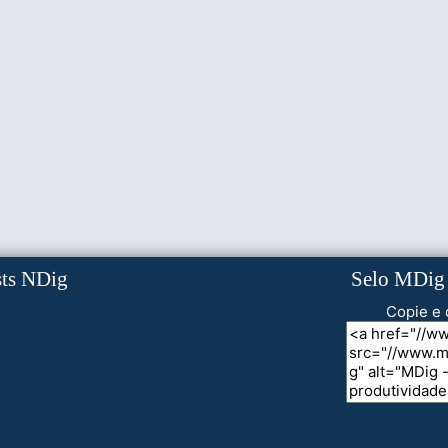
sts NDig
Selo MDig
Copie e 