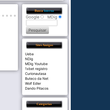
Busca
Interna
Google
MDig
Sites Amigos
Ueba
NDig
MDig Youtube
1xbet registro
Curionautasa
Buteco da Net
Wolf Edler
Dando Pitacos
Categorias