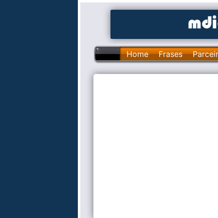
Home
Frases
Parcei