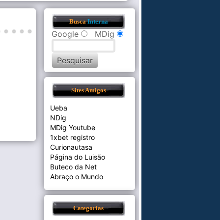
Busca
Interna
Google
MDig
Sites Amigos
Ueba
NDig
MDig Youtube
1xbet registro
Curionautasa
Página do Luisão
Buteco da Net
Abraço o Mundo
Categorias