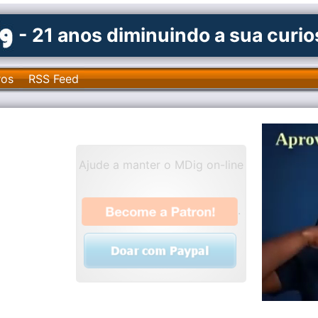
- 21 anos diminuindo a sua curi
ros
RSS Feed
Ajude a manter o MDig on-line
.