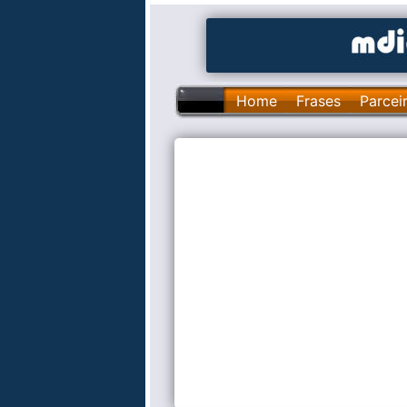
Home
Frases
Parcei