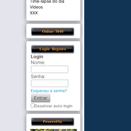
Time-lapse do dia
Videos
XXX
Online: 3640
Login
Registro
Login
Nome
:
Senha
:
Esqueceu a senha?
Desativar auto-login
Powered by