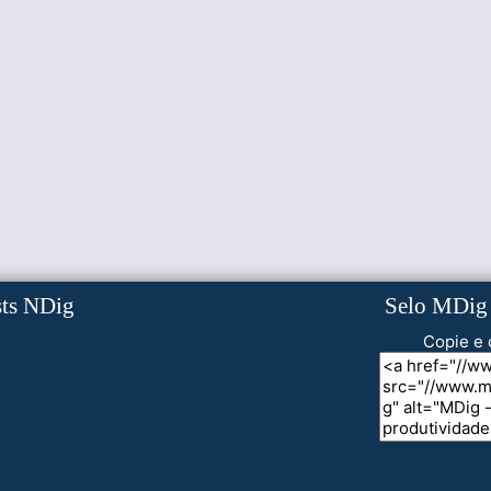
sts NDig
Selo MDig
Copie e 