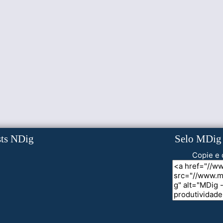
sts NDig
Selo MDig
Copie e 