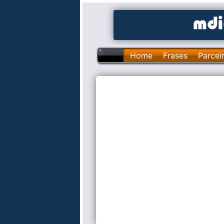
Home
Frases
Parcei