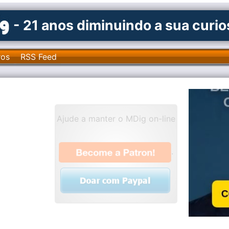
- 21 anos diminuindo a sua curi
ros
RSS Feed
Ajude a manter o MDig on-line
.