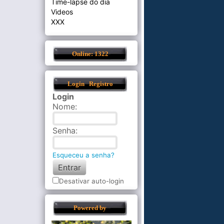
Time-lapse do dia
Videos
XXX
Online: 1322
Login
Registro
Login
Nome
:
Senha
:
Esqueceu a senha?
Desativar auto-login
Powered by