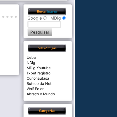
Busca
Interna
Google
MDig
Sites Amigos
Ueba
NDig
MDig Youtube
1xbet registro
Curionautasa
Buteco da Net
Wolf Edler
Abraço o Mundo
Categorias