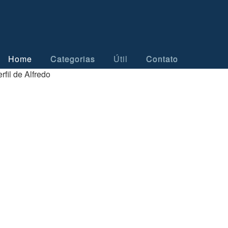
Home
Categorias
Útil
Contato
rfil de Alfredo