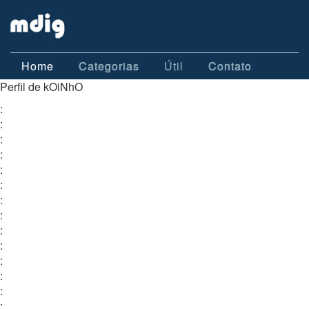
Home
Categorias
Útil
Contato
Perfil de kOiNhO
:
:
:
:
:
:
:
:
:
:
:
:
:
: