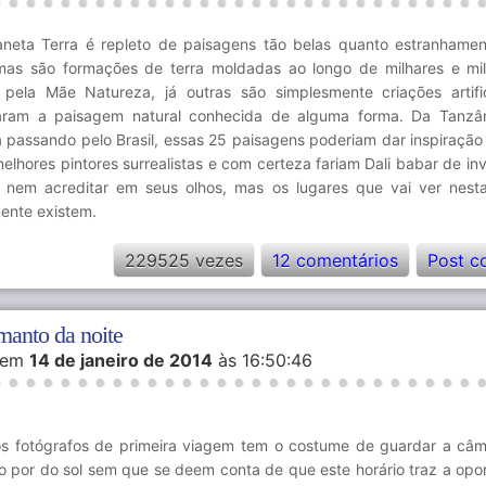
aneta Terra é repleto de paisagens tão belas quanto estranhamen
mas são formações de terra moldadas ao longo de milhares e mi
 pela Mãe Natureza, já outras são simplesmente criações artifi
raram a paisagem natural conhecida de alguma forma. Da Tanzâ
 passando pelo Brasil, essas 25 paisagens poderiam dar inspiração
elhores pintores surrealistas e com certeza fariam Dali babar de in
 nem acreditar em seus olhos, mas os lugares que vai ver nest
ente existem.
229525 vezes
12 comentários
Post c
manto da noite
em
14 de janeiro de 2014
às 16:50:46
os fotógrafos de primeira viagem tem o costume de guardar a câm
 por do sol sem que se deem conta de que este horário traz a opo