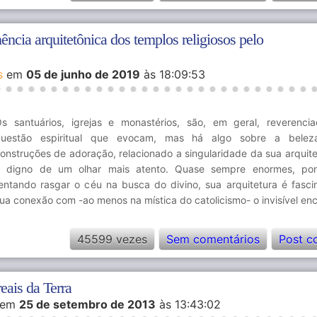
ncia arquitetônica dos templos religiosos pelo
s
em
05 de junho de 2019
às 18:09:53
s santuários, igrejas e monastérios, são, em geral, reverenci
questão espiritual que evocam, mas há algo sobre a belez
onstruções de adoração, relacionado a singularidade da sua arquite
 digno de um olhar mais atento. Quase sempre enormes, pon
entando rasgar o céu na busca do divino, sua arquitetura é fasci
ua conexão com -ao menos na mística do catolicismo- o invisível en
45599 vezes
Sem comentários
Post c
eais da Terra
em
25 de setembro de 2013
às 13:43:02