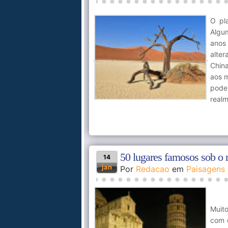
O pl
Algu
anos
alte
China
aos m
pode
realm
50 lugares famosos sob o 
14
jan
Por
Redacao
em
Paisagens
Muit
com o