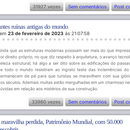
31927 vezes
Sem comentários
Post c
ntes ruínas antigas do mundo
em
23 de fevereiro de 2023
às 21:07:58
inda que as estruturas modernas posssam ser mais do que impress
or direito próprio, no que diz respeito à arquitetura, o avanço tecno
eleza estrutural; há algo a ser dito sobre as edificações do passad
e todo o mundo resistiram ao ingrato teste das inclemências d
ermanecem de pé para que turistas se maravilhem com sua glóri
os séculos. Ademais muitas estão mergulhadas em um charmoso ne
úvidas em relação aos mistérios de sua construção.
33980 vezes
Sem comentários
Post c
 maravilha perdida, Patrimônio Mundial, com 50.000
escobrir