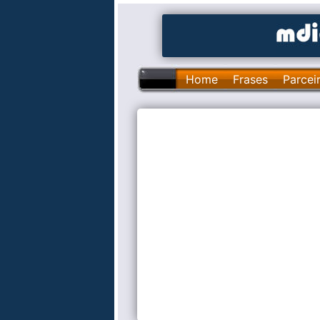
Home
Frases
Parcei