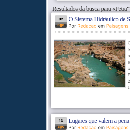
Resultados da busca para «Petra"
O Sistema Hidráulico de S
02
ago
Por
Redacao
em
Paisagens
C
r
a
e
c
E
2
U
Lugares que valem a pena 
13
ago
Por
Redacao
em
Paisagens