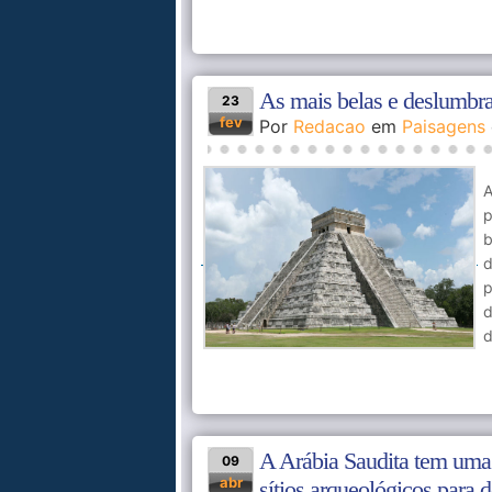
As mais belas e deslumbra
23
fev
Por
Redacao
em
Paisagens
A
p
b
d
p
d
d
A Arábia Saudita tem uma
09
abr
sítios arqueológicos para d