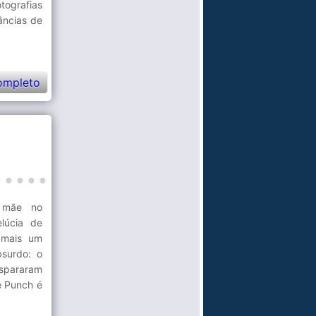
tografias
âncias de
ompleto
 mãe no
lúcia de
 mais um
bsurdo: o
ispararam
e Punch é