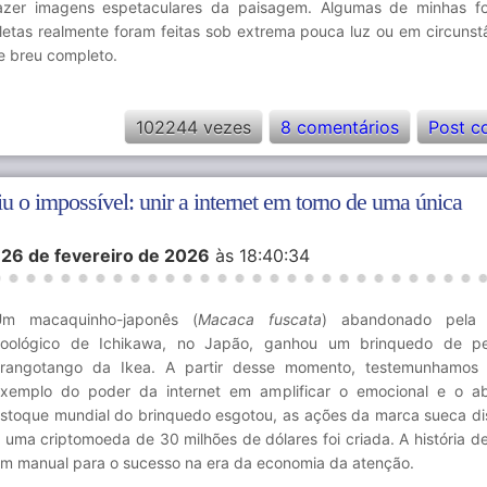
azer imagens espetaculares da paisagem. Algumas de minhas fo
letas realmente foram feitas sob extrema pouca luz ou em circunst
e breu completo.
102244 vezes
8 comentários
Post c
 o impossível: unir a internet em torno de uma única
m
26 de fevereiro de 2026
às 18:40:34
Um macaquinho-japonês (
Macaca fuscata
) abandonado pela
oológico de Ichikawa, no Japão, ganhou um brinquedo de pe
rangotango da Ikea. A partir desse momento, testemunhamos
xemplo do poder da internet em amplificar o emocional e o a
stoque mundial do brinquedo esgotou, as ações da marca sueca d
 uma criptomoeda de 30 milhões de dólares foi criada. A história d
m manual para o sucesso na era da economia da atenção.