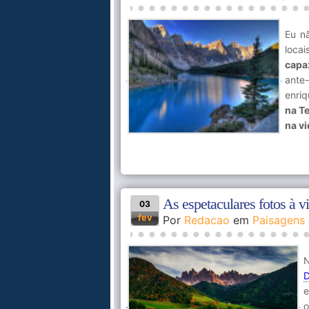
Eu n
loca
capa
ante
enri
na T
na vi
As espetaculares fotos à v
03
fev
Por
Redacao
em
Paisagens
N
D
e
o