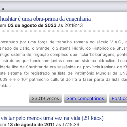
"»
hushtar é uma obra-prima da engenharia
em
02 de agosto de 2023
às 20:18:43
onstruído por uma força de trabalho romana no século V a.C., 
einado de Dario, o Grande, o Sistema Hidráulico Histórico de Shus
ntigo sistema de irrigação complexo que inclui 13 barragens, ponte
 estruturas que funcionam juntas como um sistema hidráulico. Loca
idade-ilha de Shushtar da era sassânida na província iraniana de K
ste sistema foi registrado na lista de Patrimônio Mundial da 
009 e é o 10º patrimônio cultural do Irã a fazer parte da lista d
nidas.
33019 vezes
Sem comentários
Post c
visitar pelo menos uma vez na vida (29 fotos)
em
13 de agosto de 2011
às 17:15:39