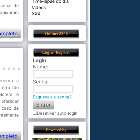
Time-lapse do dia
 anual de
Videos
 deixaram
XXX
ompleto
Online: 2506
Login
Registro
Login
Nome
:
recorre a
Senha
:
 erro tão
plorem e
Esqueceu a senha?
 oferecer
e caso de
Desativar auto-login
entemente
Powered by
ompleto