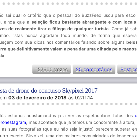
ão sei qual o critério que o pessoal do BuzzFeed usou para escol
is, ainda que a
seleção ficou bastante abrangente e com locais
zes de realmente tirar o fôlego de qualquer turista
. Como já sa
-mão, listas nunca agradam todo mundo, de forma que esper
queçam com sua dicas nos comentários falando sobre alguns
belo
erra que definitivamente valem a pena dar uma olhada pelo meno
da
.
157600 vezes
25 comentários
Post c
ista de drone do concurso Skypixel 2017
em
03 de fevereiro de 2018
às 02:11:14
ós estamos acostumandos já a ver as espetaculares fotos dos
ronestagram
, mas acontece que já temos um concorrente à altura, 
 as suas fotografias (que eu não seja injusto) parecem superar e
utro evento. Skypixel, uma das maiores comunidades de imagens 