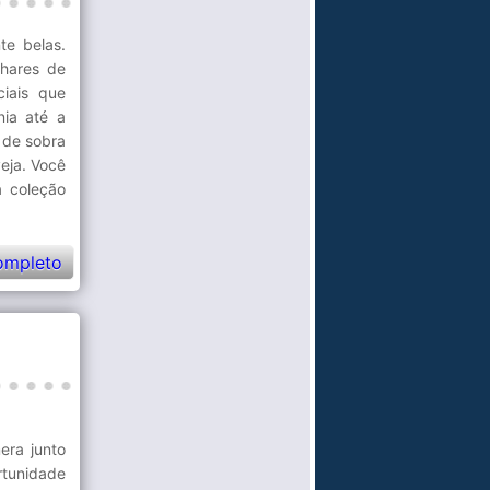
te belas.
lhares de
ciais que
nia até a
 de sobra
veja. Você
a coleção
ompleto
era junto
rtunidade