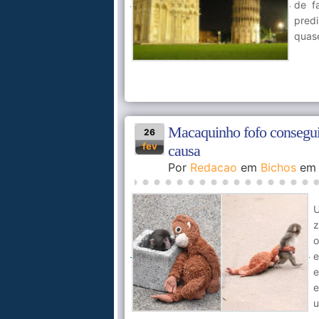
de f
predi
quas
Macaquinho fofo conseguiu
26
fev
causa
Por
Redacao
em
Bichos
e
z
o
e
e
e
u