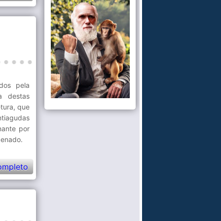
ados pela
a destas
tura, que
tiagudas
nante por
cenado.
ompleto