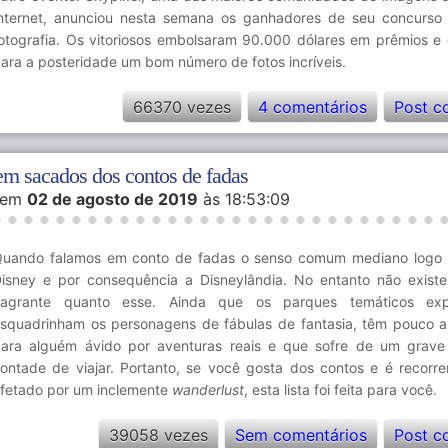
nternet, anunciou nesta semana os ganhadores de seu concurso
otografia. Os vitoriosos embolsaram 90.000 dólares em prêmios e
ara a posteridade um bom número de fotos incríveis.
66370 vezes
4 comentários
Post c
cem sacados dos contos de fadas
em
02 de agosto de 2019
às 18:53:09
uando falamos em conto de fadas o senso comum mediano logo 
isney e por consequência a Disneylândia. No entanto não existe
flagrante quanto esse. Ainda que os parques temáticos ex
squadrinham os personagens de fábulas de fantasia, têm pouco a
ara alguém ávido por aventuras reais e que sofre de um grav
ontade de viajar. Portanto, se você gosta dos contos e é recorr
fetado por um inclemente
wanderlust
, esta lista foi feita para você.
39058 vezes
Sem comentários
Post c