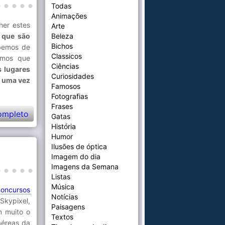
Todas
Animações
her estes
Arte
 que são
Beleza
Bichos
bemos de
Classicos
amos que
Ciências
s lugares
Curiosidades
s uma vez
Famosos
Fotografias
Frases
ompleto
Gatas
História
Humor
Ilusões de óptica
Imagem do dia
Imagens da Semana
Listas
Música
concursos
Notícias
Skypixel,
Paisagens
m muito o
Textos
aéreas da