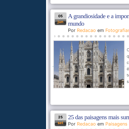
A grandiosidade e a imponê
05
jun
mundo
Por
Redacao
em
Fotografia
O
c
é
t
s
25 das paisagens mais surr
25
set
Por
Redacao
em
Paisagens