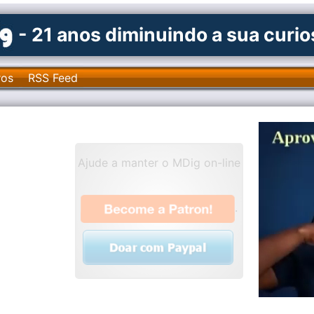
- 21 anos diminuindo a sua curi
ros
RSS Feed
Ajude a manter o MDig on-line
.