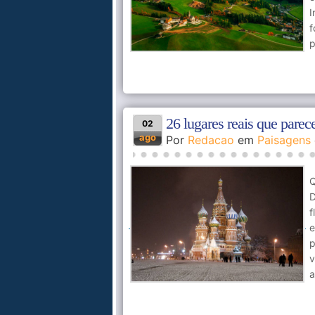
I
f
p
26 lugares reais que pare
02
ago
Por
Redacao
em
Paisagens
Q
D
e
p
v
a