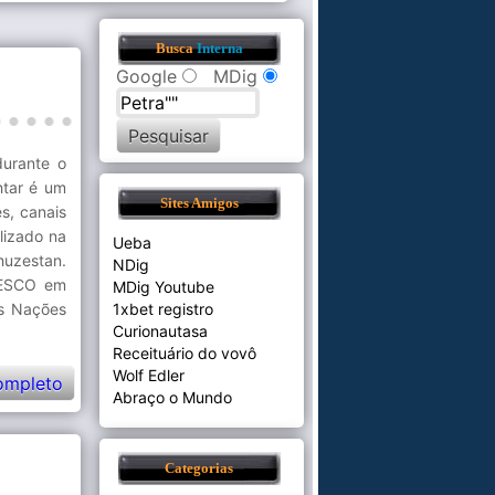
Busca
Interna
Google
MDig
durante o
htar é um
Sites Amigos
s, canais
lizado na
Ueba
huzestan.
NDig
UNESCO em
MDig Youtube
as Nações
1xbet registro
Curionautasa
Receituário do vovô
Wolf Edler
ompleto
Abraço o Mundo
Categorias