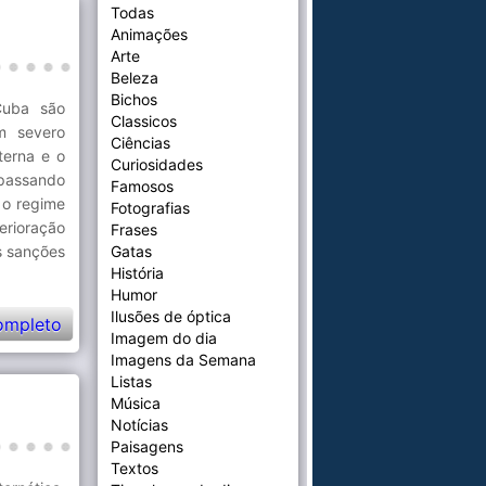
Todas
Animações
Arte
Beleza
Bichos
Cuba são
Classicos
m severo
Ciências
terna e o
Curiosidades
 passando
Famosos
 o regime
Fotografias
erioração
Frases
s sanções
Gatas
História
Humor
Ilusões de óptica
ompleto
Imagem do dia
Imagens da Semana
Listas
Música
Notícias
Paisagens
Textos