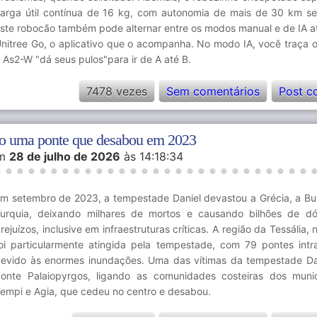
arga útil contínua de 16 kg, com autonomia de mais de 30 km s
ste robocão também pode alternar entre os modos manual e de IA a
nitree Go, o aplicativo que o acompanha. No modo IA, você traça o 
 As2-W "dá seus pulos"para ir de A até B.
7478 vezes
Sem comentários
Post c
do uma ponte que desabou em 2023
m
28 de julho de 2026
às 14:18:34
m setembro de 2023, a tempestade Daniel devastou a Grécia, a Bul
urquia, deixando milhares de mortos e causando bilhões de d
rejuízos, inclusive em infraestruturas críticas. A região da Tessália, 
oi particularmente atingida pela tempestade, com 79 pontes intra
evido às enormes inundações. Uma das vítimas da tempestade Dan
onte Palaiopyrgos, ligando as comunidades costeiras dos muni
empi e Agia, que cedeu no centro e desabou.