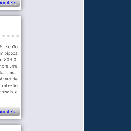
ompleto
de
, senão
om pipoca
de 80-90,
empre uma
dos anos.
gênero de
 reflexão
ologia e
ompleto