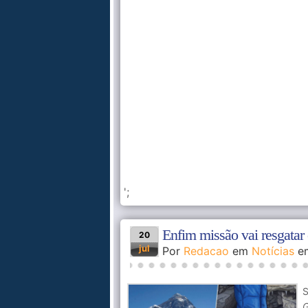
';
Enfim missão vai resgatar 
20
jul
Por
Redacao
em
Notícias
e
S
G