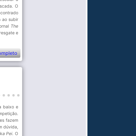
iscada. O
ncontrado
 ao subir
jornal
The
resgate e
ompleto
a baixo e
mpetição.
les fazem
em dúvida,
ka Pei
. O