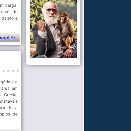
em carga.
través do
trajeto e
ompleto
gária e a
ólares em
na Grécia,
nsitáveis
iel foi a
cípios de