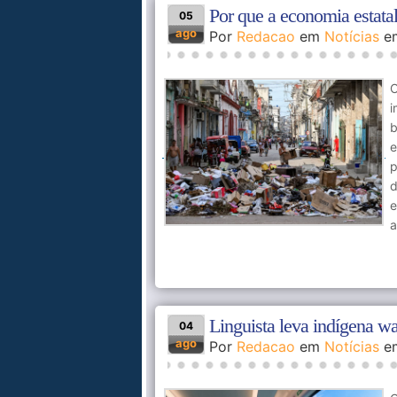
Por que a economia estatal
05
ago
Por
Redacao
em
Notícias
e
O
i
b
e
p
d
e
a
Linguista leva indígena w
04
ago
Por
Redacao
em
Notícias
e