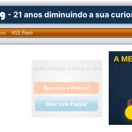
- 21 anos diminuindo a sua curi
ros
RSS Feed
Ajude a manter o MDig on-line
.