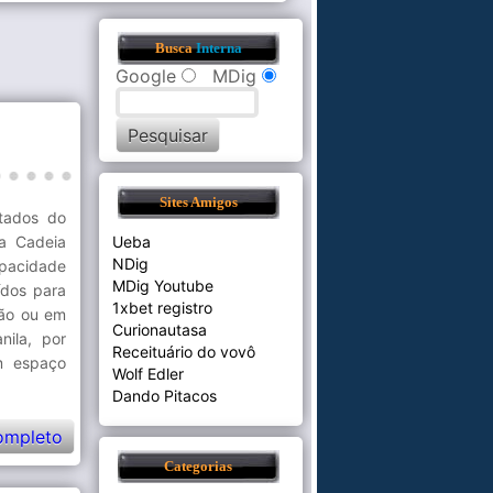
Busca
Interna
Google
MDig
Sites Amigos
otados do
a Cadeia
Ueba
NDig
pacidade
MDig Youtube
ídos para
1xbet registro
hão ou em
Curionautasa
ila, por
Receituário do vovô
m espaço
Wolf Edler
Dando Pitacos
ompleto
Categorias