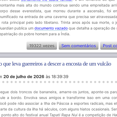
ontanha mais alta do mundo continua sendo uma empreitada arr
orpo desse everestista, que morreu durante a ascensão, foi e
umificado na entrada de uma caverna que precisa ser atravessada
 rota principal pelo lado tibetano. Trinta anos após sua morte, o 
uardian
publica um
documento vazado
que detalha a operação de 
epatriação do pobre homem para a Índia.
19322 vezes
Sem comentários
Post c
o que leva guerreiros a descer a encosta de um vulcão
m
20 de julho de 2026
às 18:39:39
egue dois troncos de bananeira, amarre-os juntos, aponte-os par
ule a bordo. Envolva seus amigos e transforme isso em uma co
ocê pode não associar a Ilha de Páscoa a esportes radicais, mas e
arte da cultura da ilha há séculos, com alguns hiatos ocasionais. S
 ponto alto do festival anual
Tapati Rapa Nui
é a competição de
Ha