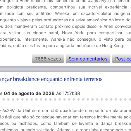
 linguista Arieh Smith, mais conhecido como
Xiaomanyc
na cena int
m poliglota praticante, compartilhou sua incrível experiência
mizade com seu anfitrião, Wareka, um caçador-coletor indígena
nquanto viajava pelas profundezas da selva amazônica do leste do
s dois mantiveram contato próximo depois disso, e Arieh convid
ara visitar sua cidade natal, Nova York, para compartilhar su
xperiência. Infelizmente, Wareka não conseguiu o visto para o
nidos, então eles foram para a agitada metrópole de Hong Kong.
7686 vezes
Sem comentários
Post c
ançar breakdance enquanto enfrenta terrenos
m
04 de agosto de 2026
às 17:51:38
 As2-W da Unitree é um robô quadrúpede compacto de plataform
ão ágil que não só consegue navegar em terrenos incrivelmente aci
secos ou molhados, como também se levanta e dança breakd
roblemas, quando solicitado. Ademais, o robozinho encapetado su