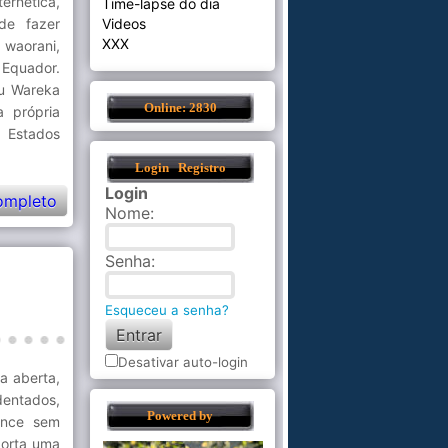
ernética,
Time-lapse do dia
 de fazer
Videos
XXX
 waorani,
 Equador.
ou Wareka
Online: 2830
a própria
s Estados
Login
Registro
Login
ompleto
Nome
:
Senha
:
Esqueceu a senha?
Desativar auto-login
a aberta,
dentados,
Powered by
ance sem
porta uma