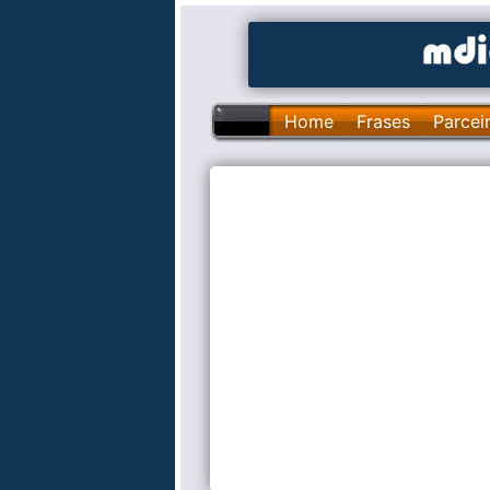
Home
Frases
Parcei