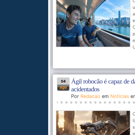
O
u
a
e
O
p
e
U
Ágil robocão é capaz de d
04
ago
acidentados
Por
Redacao
em
Notícias
e
O
t
p