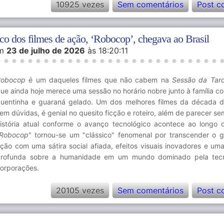
10925 vezes
Sem comentários
Post c
ico dos filmes de ação, ‘Robocop’, chegava ao Brasil
m
23 de julho de 2026
às 18:20:11
Robocop
é um daqueles filmes que não cabem na
Sessão da Tar
ue ainda hoje merece uma sessão no horário nobre junto à família c
uentinha e guaraná gelado. Um dos melhores filmes da década 
em dúvidas, é genial no quesito ficção e roteiro, além de parecer s
istória atual conforme o avanço tecnológico acontece ao longo 
Robocop
" tornou-se um "clássico" fenomenal por transcender o 
ção com uma sátira social afiada, efeitos visuais inovadores e uma
rofunda sobre a humanidade em um mundo dominado pela tecn
orporações.
20105 vezes
Sem comentários
Post c