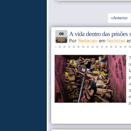
«Anterior
«
A vida dentro das prisões 
06
ago
Por
Redacao
em
Notícias
e
T
m
p
u
q
e
p