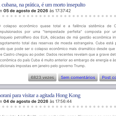
 cubana, na prática, é um morto insepulto
m
05 de agosto de 2026
às 17:37:42
 colapso econômico quase total e a falência sistêmica de 
mpulsionados por uma "tempestade perfeita" composta por u
loqueio petrolífero dos EUA, décadas de má gestão econômica in
sgotamento total das reservas de moeda estrangeira. Cuba está
elo que pode ser o colapso econômico mais dramático desde que
e Castro chegou ao poder. Dados recentes revelam que a grave det
conômica do país Cuba é muito anterior ao embargo de energia e à
dicionais impostas em janeiro pelo governo Trump.
6823 vezes
Sem comentários
Post c
aorani para visitar a agitada Hong Kong
m
04 de agosto de 2026
às 17:56:44