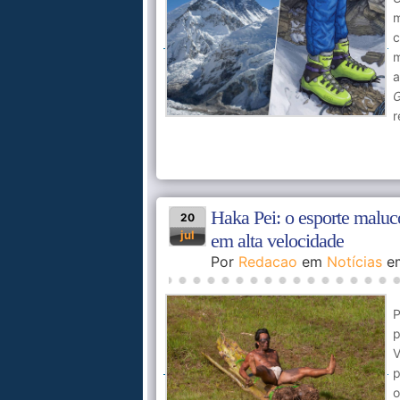
m
c
m
a
G
r
Haka Pei: o esporte maluc
20
jul
em alta velocidade
Por
Redacao
em
Notícias
e
P
p
V
p
o