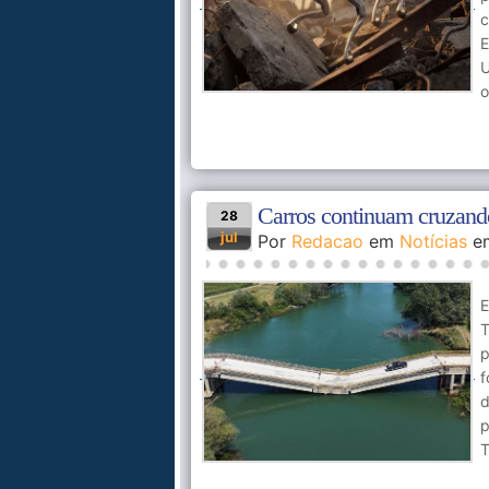
c
E
U
o
Carros continuam cruzan
28
jul
Por
Redacao
em
Notícias
e
E
T
p
f
d
p
T