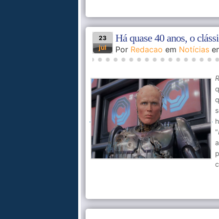
Há quase 40 anos, o cláss
23
jul
Por
Redacao
em
Notícias
e
q
q
s
h
"
a
p
c