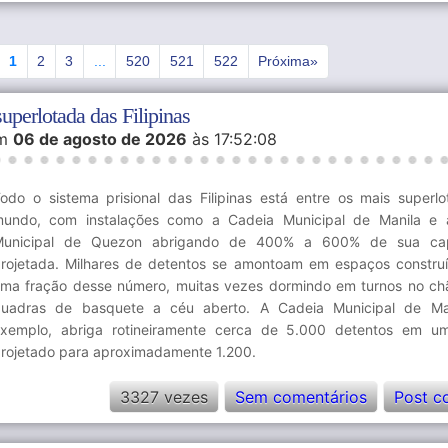
Anterior
1
2
2
3
3
...
520
520
521
521
522
522
Próxima»
Próxima»
1
...
superlotada das Filipinas
m
06 de agosto de 2026
às 17:52:08
odo o sistema prisional das Filipinas está entre os mais superl
undo, com instalações como a Cadeia Municipal de Manila e 
Municipal de Quezon abrigando de 400% a 600% de sua ca
rojetada. Milhares de detentos se amontoam em espaços constru
ma fração desse número, muitas vezes dormindo em turnos no c
uadras de basquete a céu aberto. A Cadeia Municipal de Man
xemplo, abriga rotineiramente cerca de 5.000 detentos em u
rojetado para aproximadamente 1.200.
3327 vezes
Sem comentários
Post c