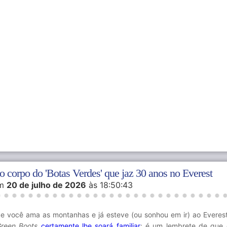
o corpo do 'Botas Verdes' que jaz 30 anos no Everest
m
20 de julho de 2026
às 18:50:43
e você ama as montanhas e já esteve (ou sonhou em ir) ao Everes
reen Boots
certamente lhe soará familiar
: é um lembrete de que 