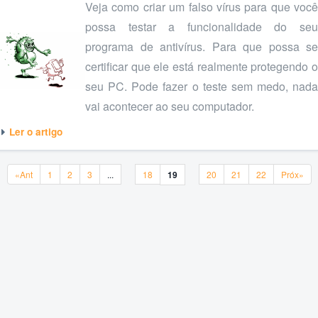
Veja como criar um falso vírus para que você
possa testar a funcionalidade do seu
programa de antivírus. Para que possa se
certificar que ele está realmente protegendo o
seu PC. Pode fazer o teste sem medo, nada
vai acontecer ao seu computador.
Ler o artigo
«Ant
1
2
3
...
18
19
20
21
22
Pró
«Ant
1
2
3
...
18
19
20
21
22
Próx»