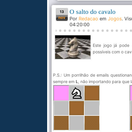
O salto do cavalo
13
nov
Por
Redacao
em
Jogos
. Vi
04:20:00
Este jogo já pode 
possíveis com o cav
P.S.: Um porrilhão de emails question
sempre em
L
, não importando para que l