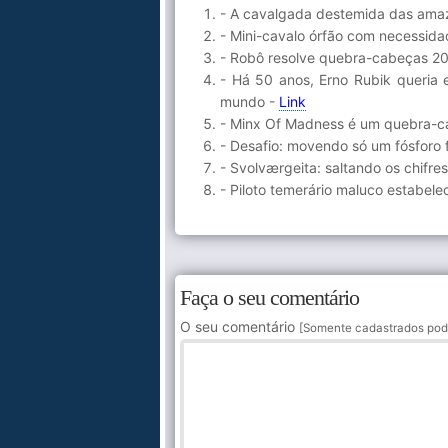
- A cavalgada destemida das ama
- Mini-cavalo órfão com necessida
- Robô resolve quebra-cabeças 20
- Há 50 anos, Erno Rubik queria 
mundo -
Link
- Minx Of Madness é um quebra-c
- Desafio: movendo só um fósforo
- Svolværgeita: saltando os chif
- Piloto temerário maluco estabel
Faça o seu comentário
O seu comentário
[Somente cadastrados pod