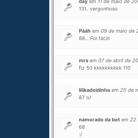
day
em
11 de maio de 2
131.. vergonhoso
Pááh
em
09 de maio de 
88... Foi fácill
mrs
em
07 de abril de 2
fiz 50 kkkkkkkkkk 110
lilikadoidinha
em
25 de 
87 o/
namorado da bet
em
22
68
:/