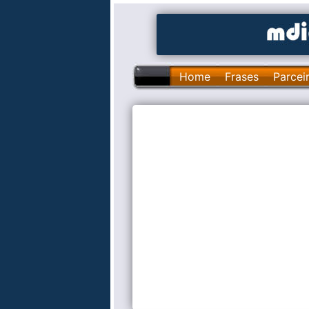
Home
Frases
Parcei