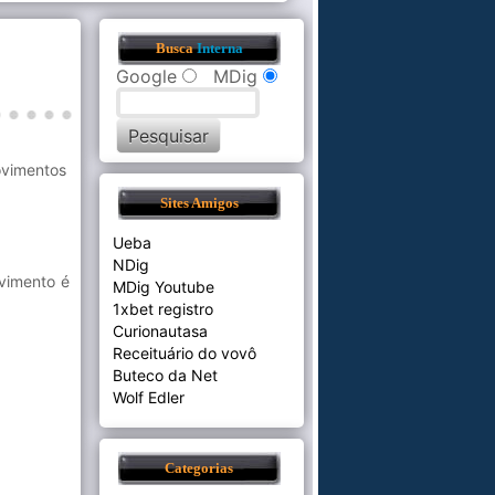
Busca
Interna
Google
MDig
ovimentos
Sites Amigos
Ueba
NDig
vimento é
MDig Youtube
1xbet registro
Curionautasa
Receituário do vovô
Buteco da Net
Wolf Edler
Categorias