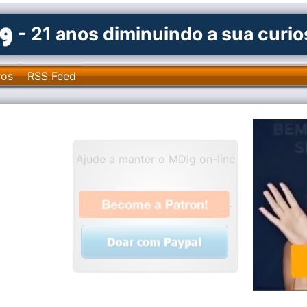
- 21 anos diminuindo a sua curi
ros
RSS Feed
Ajude a manter o MDig on-line
.