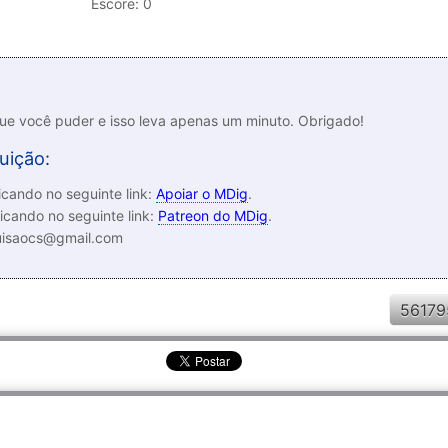
Escore:
0
que você puder e isso leva apenas um minuto. Obrigado!
uição:
cando no seguinte link:
Apoiar o MDig
.
icando no seguinte link:
Patreon do MDig
.
luisaocs@gmail.com
56179