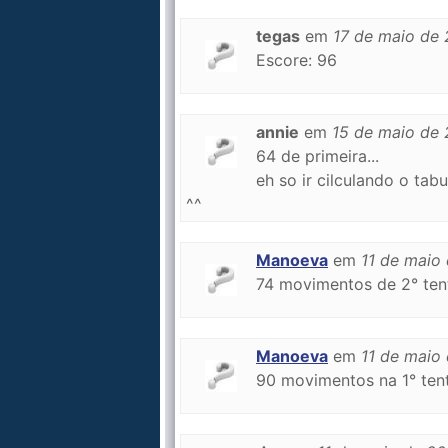
tegas
em
17 de maio de
Escore: 96
annie
em
15 de maio de
64 de primeira...
eh so ir cilculando o tabu
^^
Manoeva
em
11 de maio
74 movimentos de 2° tent
Manoeva
em
11 de maio
90 movimentos na 1° tent