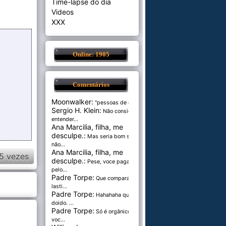
Time-lapse do dia
Videos
XXX
Online: 1905
Comentários
Moonwalker:
"pessoas de cer...
Sergio H. Klein:
Não consigo
entender...
Ana Marcilia, filha, me
desculpe.:
Mas seria bom se
não...
Ana Marcilia, filha, me
5 vezes
desculpe.:
Pese, voce paga
pelo...
Padre Torpe:
Que comparação
lasti...
Padre Torpe:
Hahahaha que
doido. ...
Padre Torpe:
Só é orgânico se
voc...