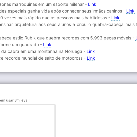
zonas marroquinas em um esporte milenar -
Link
des especiais ganha vida após conhecer seus irmãos caninos -
Link
0 vezes mais rápido que as pessoas mais habilidosas -
Link
ensinar arquitetura aos seus alunos e criou o quebra-cabeça mais
abeça estilo Rubik que quebra recordes com 5.993 peças móveis -
 forme um quadrado -
Link
res da cabra em uma montanha na Noruega -
Link
ece recorde mundial de salto de motocross -
Link
:
em usar Smileys]