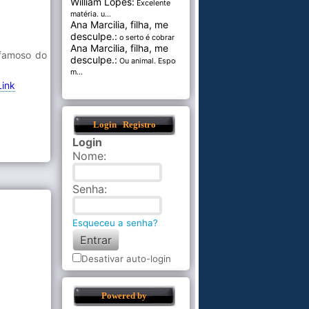
William Lopes:
Excelente
matéria. u...
Ana Marcilia, filha, me
desculpe.:
o serto é cobrar pel...
Ana Marcilia, filha, me
 famoso do
desculpe.:
Ou animal. Esponja
m...
Link
Login
Registro
Login
Nome
:
Senha
:
Esqueceu a senha?
Desativar auto-login
Powered by