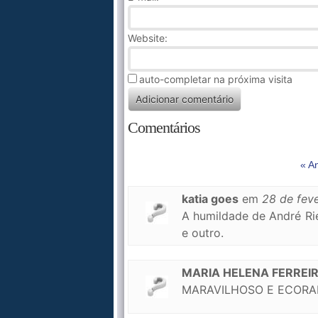
Website:
auto-completar na próxima visita
Comentários
« An
katia goes
em
28 de fev
A humildade de André Rie
e outro.
MARIA HELENA FERREI
MARAVILHOSO E ECORA