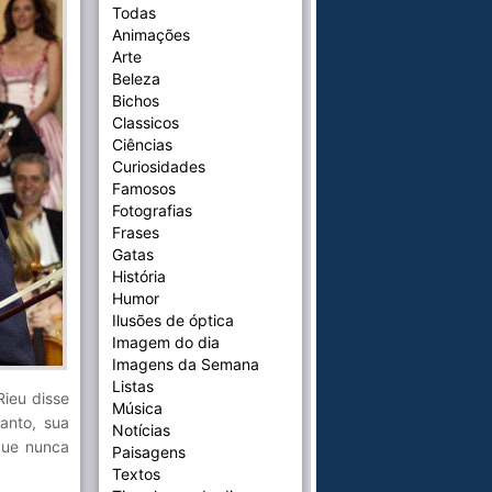
Todas
Animações
Arte
Beleza
Bichos
Classicos
Ciências
Curiosidades
Famosos
Fotografias
Frases
Gatas
História
Humor
Ilusões de óptica
Imagem do dia
Imagens da Semana
Listas
ieu disse
Música
anto, sua
Notícias
que nunca
Paisagens
Textos