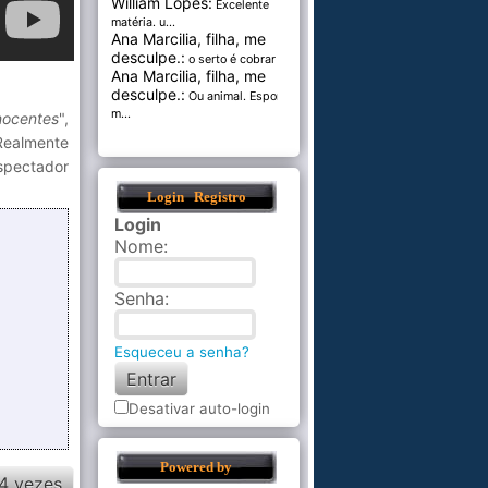
William Lopes:
Excelente
matéria. u...
Ana Marcilia, filha, me
desculpe.:
o serto é cobrar pel...
Ana Marcilia, filha, me
desculpe.:
Ou animal. Esponja
m...
nocentes
",
Realmente
espectador
Login
Registro
Login
Nome
:
Senha
:
Esqueceu a senha?
Desativar auto-login
Powered by
4 vezes