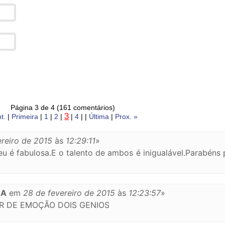
Página 3 de 4 (161 comentários)
3
t.
|
Primeira
|
1
|
2
|
|
4
| |
Última
|
Prox. »
ereiro de 2015
às
12:29:11
»
u é fabulosa.E o talento de ambos é inigualável.Parabéns
RA
em
28 de fevereiro de 2015
às
12:23:57
»
R DE EMOÇÃO DOIS GENIOS