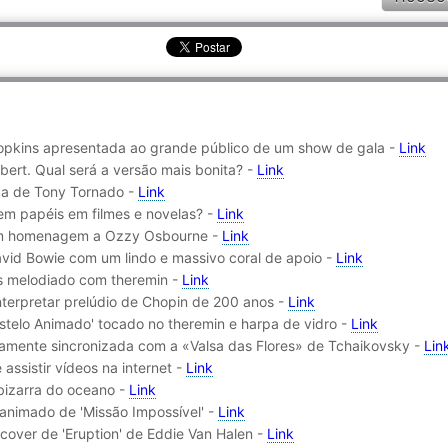
opkins apresentada ao grande público de um show de gala -
Link
ert. Qual será a versão mais bonita? -
Link
ida de Tony Tornado -
Link
m papéis em filmes e novelas? -
Link
 em homenagem a Ozzy Osbourne -
Link
avid Bowie com um lindo e massivo coral de apoio -
Link
its melodiado com theremin -
Link
nterpretar prelúdio de Chopin de 200 anos -
Link
stelo Animado' tocado no theremin e harpa de vidro -
Link
eitamente sincronizada com a «Valsa das Flores» de Tchaikovsky -
Lin
assistir vídeos na internet -
Link
bizarra do oceano -
Link
 animado de 'Missão Impossível' -
Link
 cover de 'Eruption' de Eddie Van Halen -
Link