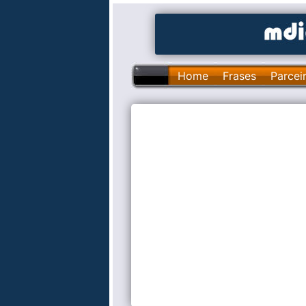
Home
Frases
Parcei