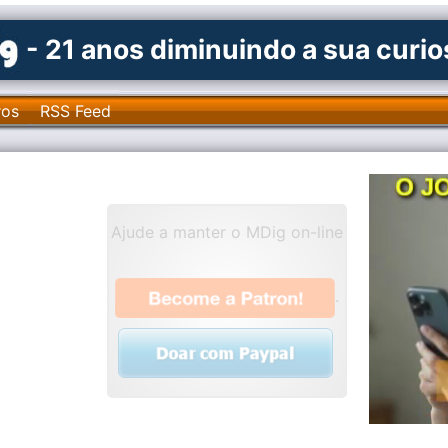
- 21 anos diminuindo a sua curi
ros
RSS Feed
Ajude a manter o MDig on-line
.