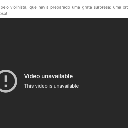
pelo violinista, que havia preparado uma grata surpresa: uma orq
oso!