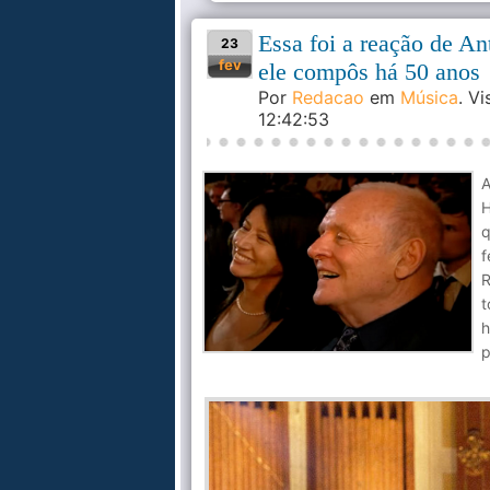
Essa foi a reação de A
23
fev
ele compôs há 50 anos
Por
Redacao
em
Música
. V
12:42:53
A
H
q
f
R
t
h
p