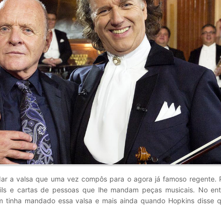
ar a valsa que uma vez compôs para o agora já famoso regente. R
ils e cartas de pessoas que lhe mandam peças musicais. No ent
em tinha mandado essa valsa e mais ainda quando Hopkins disse 