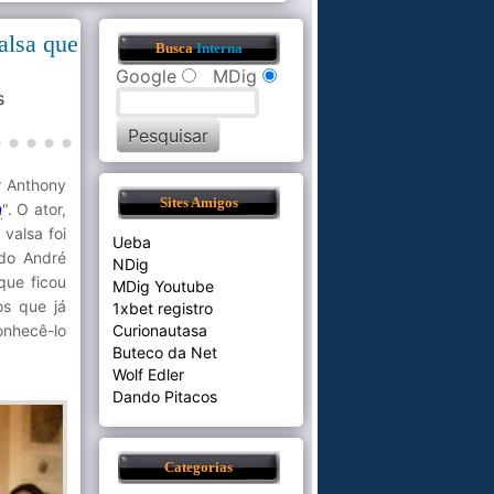
alsa que
Busca
Interna
Google
MDig
s
r Anthony
Sites Amigos
n
". O ator,
valsa foi
Ueba
ado André
NDig
que ficou
MDig Youtube
os que já
1xbet registro
nhecê-lo
Curionautasa
Buteco da Net
Wolf Edler
Dando Pitacos
Categorias