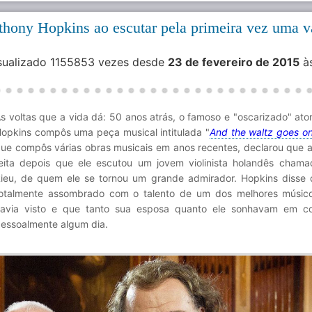
nthony Hopkins ao escutar pela primeira vez uma v
isualizado 1155853 vezes desde
23 de fevereiro de 2015
à
s voltas que a vida dá: 50 anos atrás, o famoso e "oscarizado" ato
opkins compôs uma peça musical intitulada "
And the waltz goes o
ue compôs várias obras musicais em anos recentes, declarou que a 
eita depois que ele escutou um jovem violinista holandês cham
ieu, de quem ele se tornou um grande admirador. Hopkins disse 
otalmente assombrado com o talento de um dos melhores músic
avia visto e que tanto sua esposa quanto ele sonhavam em co
essoalmente algum dia.