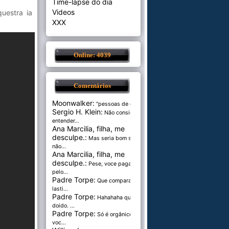
Time-lapse do dia
Videos
uestra ia
XXX
Online: 4039
Comentários
Moonwalker:
"pessoas de cer...
Sergio H. Klein:
Não consigo
entender...
Ana Marcilia, filha, me
desculpe.:
Mas seria bom se
não...
Ana Marcilia, filha, me
desculpe.:
Pese, voce paga
pelo...
Padre Torpe:
Que comparação
lasti...
Padre Torpe:
Hahahaha que
doido. ...
Padre Torpe:
Só é orgânico se
voc...