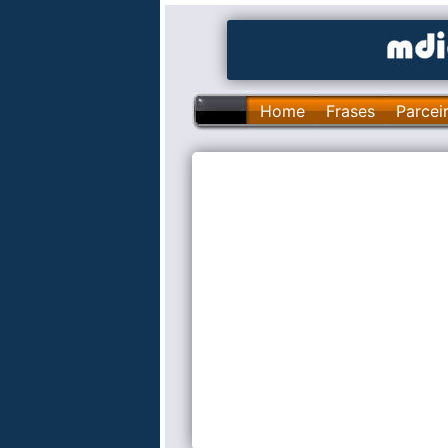
Home
Frases
Parcei