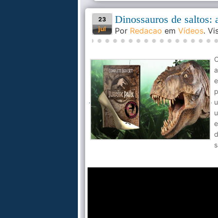
Dinossauros de saltos:
23
jul
Por
Redacao
em
Vídeos
. V
a
e
p
u
u
e
d
s