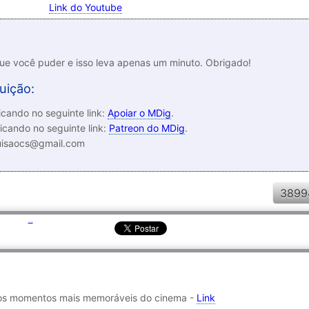
Link do Youtube
que você puder e isso leva apenas um minuto. Obrigado!
uição:
cando no seguinte link:
Apoiar o MDig
.
icando no seguinte link:
Patreon do MDig
.
luisaocs@gmail.com
3899
Compartilhar
os momentos mais memoráveis do cinema -
Link