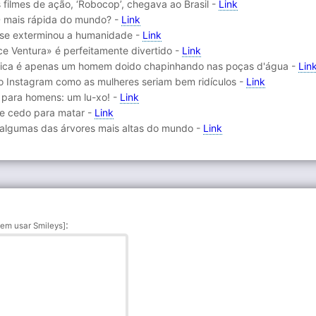
 filmes de ação, ‘Robocop’, chegava ao Brasil -
Link
D mais rápida do mundo? -
Link
uase exterminou a humanidade -
Link
e Ventura» é perfeitamente divertido -
Link
ica é apenas um homem doido chapinhando nas poças d'água -
Lin
o Instagram como as mulheres seriam bem ridículos -
Link
a para homens: um lu-xo! -
Link
de cedo para matar -
Link
 algumas das árvores mais altas do mundo -
Link
:
em usar Smileys]