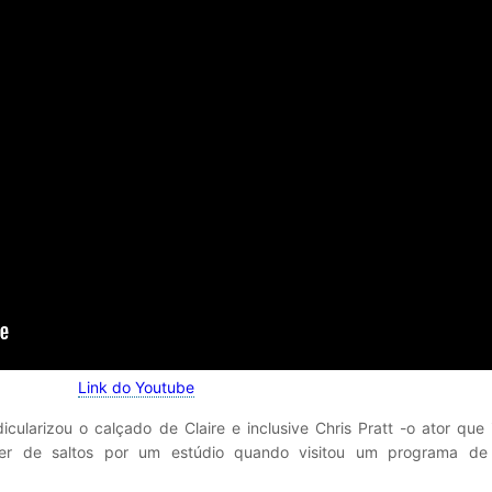
Link do Youtube
icularizou o calçado de Claire e inclusive Chris Pratt -o ator que 
rer de saltos por um estúdio quando visitou um programa de 