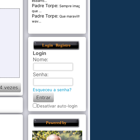
esbarro...
Padre Torpe:
Sempre imaginei
que ...
Padre Torpe:
Que maravilha de
wav...
Login
Registro
Login
Nome
:
Senha
:
4 vezes
Esqueceu a senha?
Desativar auto-login
Powered by