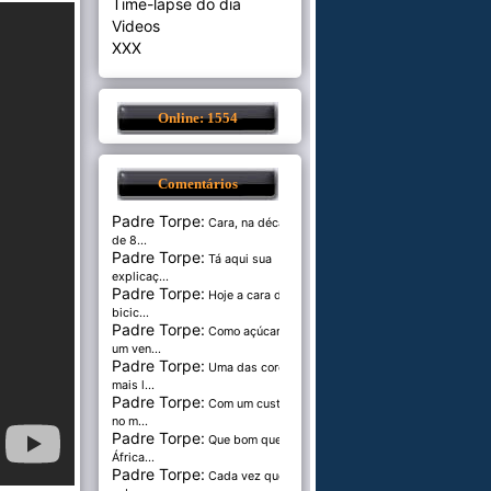
Time-lapse do dia
Videos
XXX
Online: 1554
Comentários
Padre Torpe:
Cara, na década
de 8...
Padre Torpe:
Tá aqui sua
explicaç...
Padre Torpe:
Hoje a cara de
bicic...
Padre Torpe:
Como açúcar é
um ven...
Padre Torpe:
Uma das cores
mais l...
Padre Torpe:
Com um custo de
no m...
Padre Torpe:
Que bom que a
África...
Padre Torpe:
Cada vez que