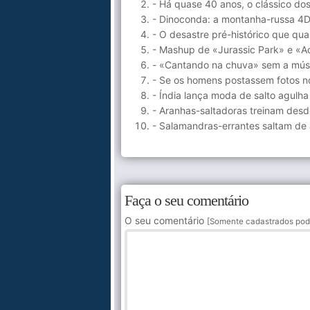
- Há quase 40 anos, o clássico dos
- Dinoconda: a montanha-russa 4
- O desastre pré-histórico que q
- Mashup de «Jurassic Park» e «Ac
- «Cantando na chuva» sem a mús
- Se os homens postassem fotos n
- Índia lança moda de salto agulh
- Aranhas-saltadoras treinam des
- Salamandras-errantes saltam de
Faça o seu comentário
O seu comentário
[Somente cadastrados pod