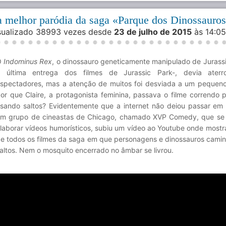
 a melhor paródia da saga «Parque dos Dinossauro
isualizado 38993 vezes desde
23 de julho de 2015
às 14:0
O
Indominus Rex
, o dinossauro geneticamente manipulado de Jurassi
 última entrega dos filmes de Jurassic Park-, devia aterro
spectadores, mas a atenção de muitos foi desviada a um pequeno
or que Claire, a protagonista feminina, passava o filme correndo p
sando saltos? Evidentemente que a internet não deiou passar em
m grupo de cineastas de Chicago, chamado XVP Comedy, que se
laborar vídeos humorísticos, subiu um vídeo ao Youtube onde most
e todos os filmes da saga em que personagens e dinossauros cam
altos. Nem o mosquito encerrado no âmbar se livrou.