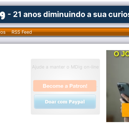
- 21 anos diminuindo a sua curi
ros
RSS Feed
Ajude a manter o MDig on-line
.