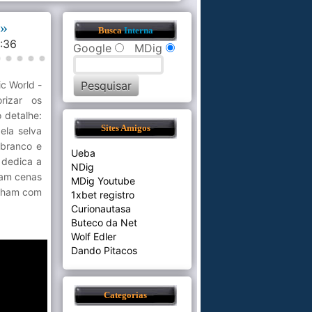
s»
Busca
Interna
5:36
Google
MDig
c World -
rizar os
 detalhe:
Sites Amigos
ela selva
 branco e
Ueba
 dedica a
NDig
ram cenas
MDig Youtube
inham com
1xbet registro
Curionautasa
Buteco da Net
Wolf Edler
Dando Pitacos
Categorias