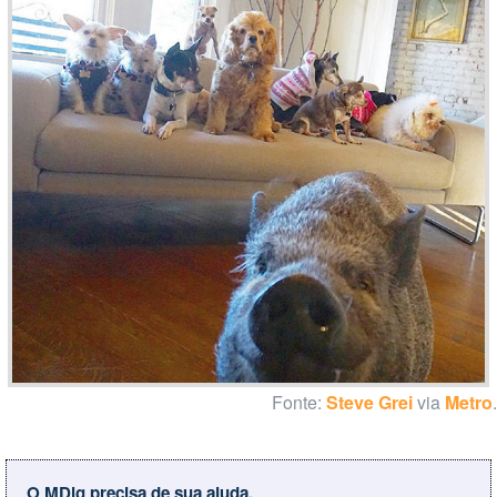
Fonte:
Steve Grei
via
Metro
.
O MDig precisa de sua ajuda.