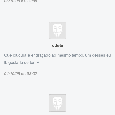
06/10/05
às
12:05
odete
Que loucura e engraçado ao mesmo tempo, um desses eu
tb gostaria de ter :P
04/10/05
às
08:37