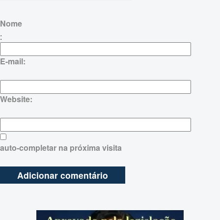
Nome
:
E-mail:
Website:
auto-completar na próxima visita