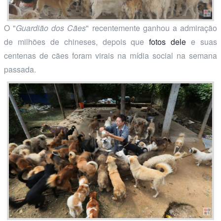
O "
Guardião dos Cães
" recentemente ganhou a admiração
de milhões de chineses, depois que
fotos dele
e suas
centenas de cães foram virais na mídia social na semana
passada.