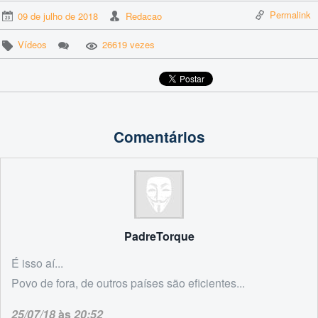
Permalink
09 de julho de 2018
Redacao
Vídeos
26619 vezes
Comentários
PadreTorque
É isso aí...
Povo de fora, de outros países são eficientes...
25/07/18
às
20:52