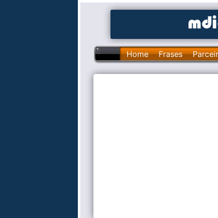
Home
Frases
Parcei