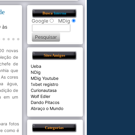
de
Busca
Interna
Google
MDig
0
às
00 novas
Sites Amigos
oleção de
 chefe de
Ueba
anhia que
NDig
 As cores
MDig Youtube
na água,
1xbet registro
adição de
Curionautasa
Wolf Edler
eu em um
Dando Pitacos
Abraço o Mundo
ara fotos
Categorias
re como é