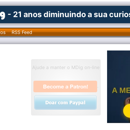
- 21 anos diminuindo a sua curi
ros
RSS Feed
Ajude a manter o MDig on-line
.