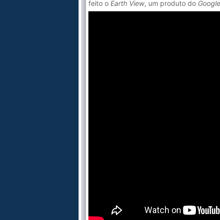
feito o
Earth View
, um produto do
Google