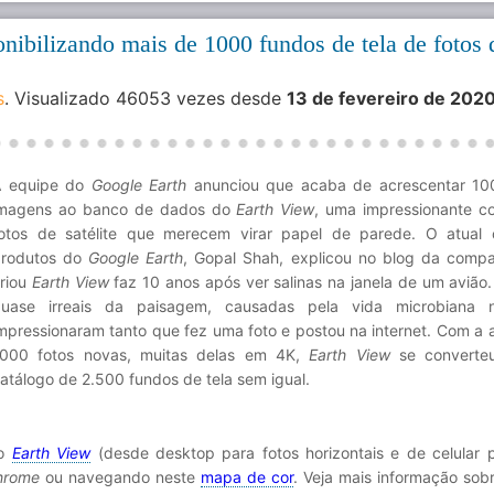
nibilizando mais de 1000 fundos de tela de fotos 
s
. Visualizado 46053 vezes desde
13 de fevereiro de 202
A equipe do
Google Earth
anunciou que acaba de acrescentar 10
magens ao banco de dados do
Earth View
, uma impressionante c
otos de satélite que merecem virar papel de parede. O atual
produtos do
Google Earth
, Gopal Shah, explicou no blog da comp
riou
Earth View
faz 10 anos após ver salinas na janela de um avião.
uase irreais da paisagem, causadas pela vida microbiana 
mpressionaram tanto que fez uma foto e postou na internet. Com a 
000 fotos novas, muitas delas em 4K,
Earth View
se convert
atálogo de 2.500 fundos de tela sem igual.
 o
Earth View
(desde desktop para fotos horizontais e de celular p
hrome
ou navegando neste
mapa de cor
. Veja mais informação sob