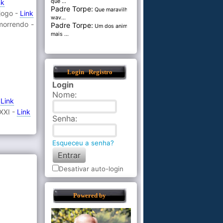
nk
que ...
Padre Torpe:
Que maravilha de
jogo -
Link
wav...
morrendo -
Padre Torpe:
Um dos animais
mais ...
Login
Registro
Login
Nome
:
-
Link
 XXI -
Link
Senha
:
Esqueceu a senha?
Desativar auto-login
Powered by