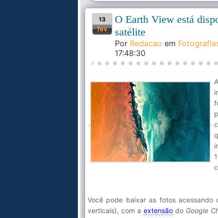
O Earth View está dispo
13
fev
satélite
Por
Redacao
em
Fotografia
17:48:30
i
f
c
q
i
1
c
Você pode baixar as fotos acessando
verticais), com a
extensão
do
Google C