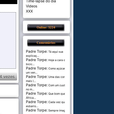
Time-lapse do dia
Videos
XXX
Online: 3224
Comentários
Padre Torpe:
Tá aqui sua
explicaç...
Padre Torpe:
Hoje a cara de
bicic...
Padre Torpe:
Como açúcar é
um ven...
4 vezes
Padre Torpe:
Uma das cores
mais l...
Padre Torpe:
Com um custo de
no m...
Padre Torpe:
Que bom que a
África...
Padre Torpe:
Cada vez que
esbarro...
Padre Torpe:
Sempre imaginei