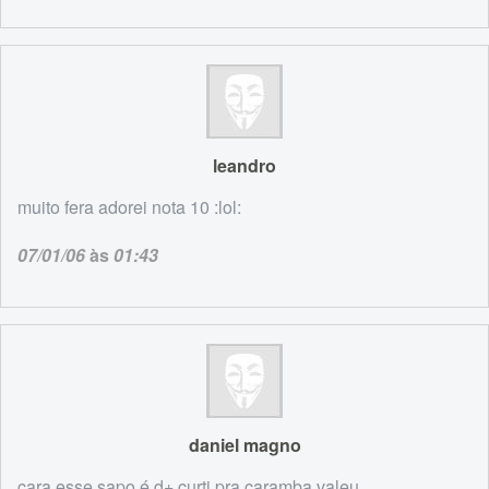
leandro
muito fera adorei nota 10 :lol:
07/01/06
às
01:43
daniel magno
cara esse sapo é d+ curti pra caramba,valeu