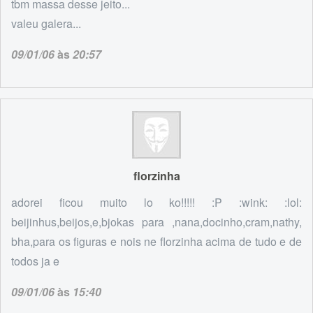
tbm massa desse jeito...
valeu galera...
09/01/06
às
20:57
florzinha
adorei ficou muito lo ko!!!!! :P :wink: :lol:
beijinhus,beijos,e,bjokas para ,nana,docinho,cram,nathy,
bha,para os figuras e nois ne florzinha acima de tudo e de
todos ja e
09/01/06
às
15:40