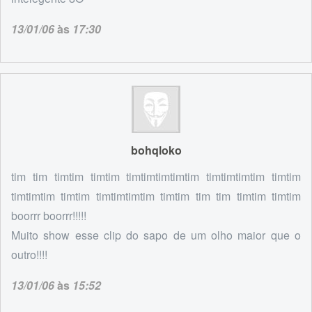
13/01/06
às
17:30
bohqloko
tim tim timtim timtim timtimtimtimtim timtimtimtim timtim
timtimtim timtim timtimtimtim timtim tim tim timtim timtim
boorrr boorrr!!!!!
Muito show esse clip do sapo de um olho maior que o
outro!!!!
13/01/06
às
15:52