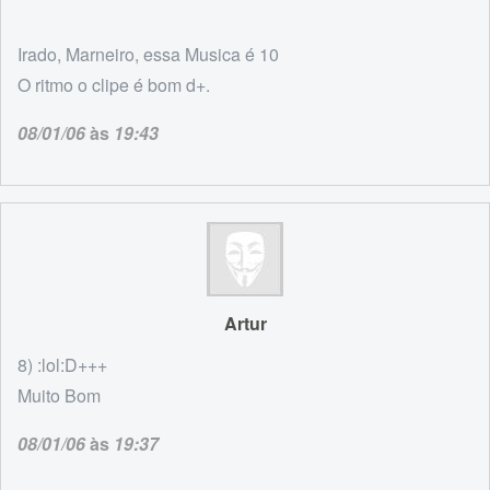
Irado, Marneiro, essa Musica é 10
O ritmo o clipe é bom d+.
08/01/06
às
19:43
Artur
8) :lol:D+++
Muito Bom
08/01/06
às
19:37