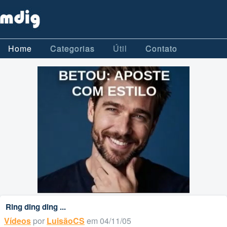
Home
Categorias
Útil
Contato
Ring ding ding ...
Vídeos
por
LuisãoCS
em 04/11/05