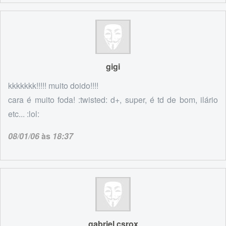
gigi
kkkkkkk!!!!! muito doido!!!!
cara é muito foda! :twisted: d+, super, é td de bom, ilário
etc... :lol:
08/01/06
às
18:37
gabriel csrox