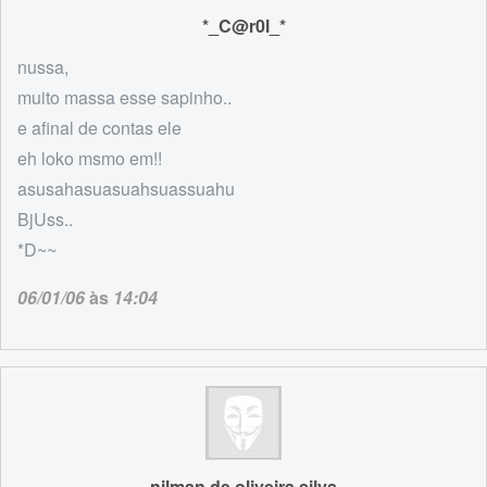
*_C@r0l_*
nussa,
muito massa esse sapinho..
e afinal de contas ele
eh loko msmo em!!
asusahasuasuahsuassuahu
BjUss..
*D~~
06/01/06
às
14:04
nilman de oliveira silva