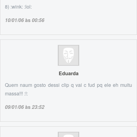
8) :wink: :lol:
10/01/06
às
00:56
Eduarda
Quem naum gosto dessi clip q vai c fud pq ele eh muitu
massa!!! :!:
09/01/06
às
23:52