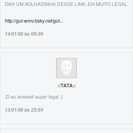
DAH UM AOLHADINHA DESSE LINK..EH MUITO LEGAL
http://gut-wmv.bsky.net/gut...
14/01/06
às
09:39
::TATA::
:D eu ameeeii super legal ;)
13/01/06
às
23:54