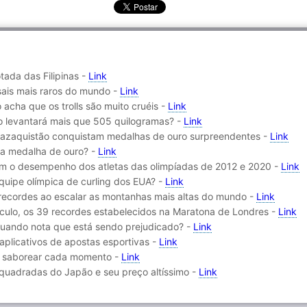
tada das Filipinas -
Link
sais mais raros do mundo -
Link
 acha que os trolls são muito cruéis -
Link
no levantará mais que 505 quilogramas? -
Link
e Cazaquistão conquistam medalhas de ouro surpreendentes -
Link
ma medalha de ouro? -
Link
m o desempenho dos atletas das olimpíadas de 2012 e 2020 -
Link
uipe olímpica de curling dos EUA? -
Link
 recordes ao escalar as montanhas mais altas do mundo -
Link
ículo, os 39 recordes estabelecidos na Maratona de Londres -
Link
ando nota que está sendo prejudicado? -
Link
 aplicativos de apostas esportivas -
Link
 de saborear cada momento -
Link
s quadradas do Japão e seu preço altíssimo -
Link