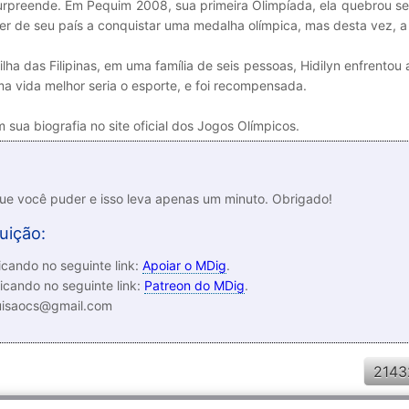
surpreende. Em Pequim 2008, sua primeira Olimpíada, ela quebrou s
her de seu país a conquistar uma medalha olímpica, mas desta vez, a
ha das Filipinas, em uma família de seis pessoas, Hidilyn enfrentou
ma vida melhor seria o esporte, e foi recompensada.
 sua biografia no site oficial dos Jogos Olímpicos.
que você puder e isso leva apenas um minuto. Obrigado!
uição:
cando no seguinte link:
Apoiar o MDig
.
icando no seguinte link:
Patreon do MDig
.
luisaocs@gmail.com
2143