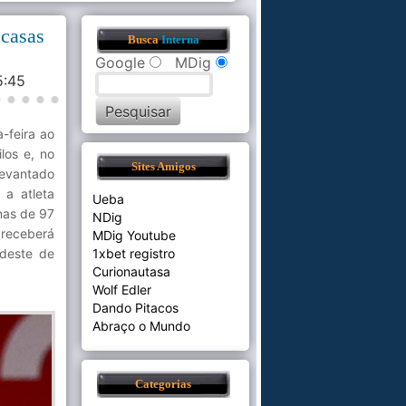
 casas
Busca
Interna
Google
MDig
55:45
-feira ao
los e, no
Sites Amigos
levantado
 a atleta
Ueba
inas de 97
NDig
 receberá
MDig Youtube
rdeste de
1xbet registro
Curionautasa
Wolf Edler
Dando Pitacos
Abraço o Mundo
Categorias