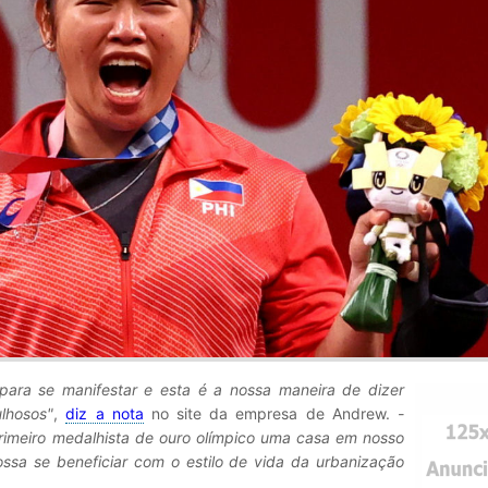
para se manifestar e esta é a nossa maneira de dizer
lhosos"
,
diz a nota
no site da empresa de Andrew.
-
rimeiro medalhista de ouro olímpico uma casa em nosso
sa se beneficiar com o estilo de vida da urbanização