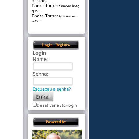
esbarro...
Padre Torpe:
Sempre imaginei
que ...
Padre Torpe:
Que maravilha de
wav...
Login
Registro
Login
Nome
:
Senha
:
Esqueceu a senha?
Desativar auto-login
Powered by