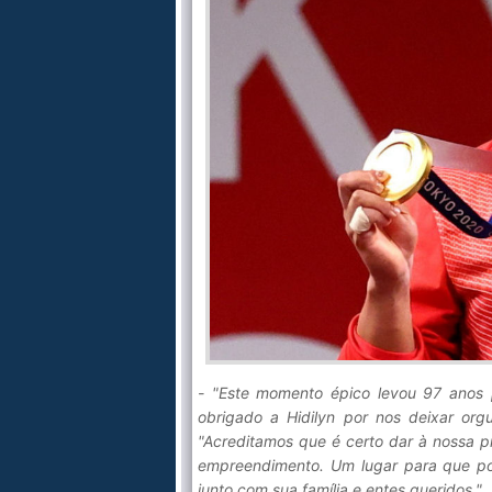
- "Este momento épico levou 97 anos 
obrigado a Hidilyn por nos deixar orgu
"Acreditamos que é certo dar à nossa p
empreendimento. Um lugar para que pos
junto com sua família e entes queridos."