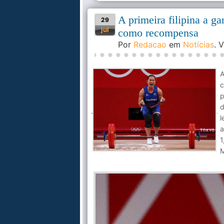
A primeira filipina a g
29
jul
como recompensa
Por
Redacao
em
Notícias
. 
A
c
p
d
l
a
1
M