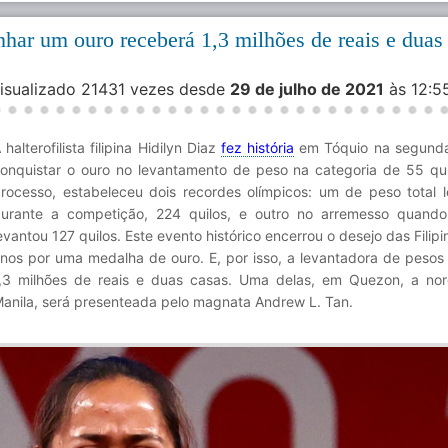
anhar um ouro receberá 1,3 milhões de reais e duas
Visualizado 21431 vezes desde
29 de julho de 2021
às 12:
 halterofilista filipina Hidilyn Diaz
fez história
em Tóquio na segunda
onquistar o ouro no levantamento de peso na categoria de 55 qui
rocesso, estabeleceu dois recordes olímpicos: um de peso total 
urante a competição, 224 quilos, e outro no arremesso quando
evantou 127 quilos. Este evento histórico encerrou o desejo das Filip
nos por uma medalha de ouro. E, por isso, a levantadora de pesos
,3 milhões de reais e duas casas. Uma delas, em Quezon, a no
anila, será presenteada pelo magnata Andrew L. Tan.