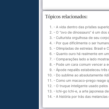
Tópicos relacionados:
- A vida dentro das prisões superlo
- O “ovo de dinossauro” é um dos 
- Culturista orgulhosa de seu corpo
- Por que dificilmente o ser huma
- Olimpíadas de estreias: Brasil 
- Quanto ouro há realmente em u
- Comparações lado a lado mostra
- Pode um cara comum vencer a eq
- Ápode nepalês estabeleceu três
- Do sublime ao absolutamente rid
- Como um macaco-prego reage qu
- O truque inteligente usado pelos
- Ichi-go Ichi-e, a arte japonesa
- A história por trás das melancia