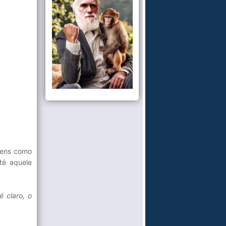
gens como
té aquele
 claro, o