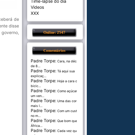
Time-lapse do dia
Videos
XXX
eceberá de
ente disse
 governo,
Online: 2547
Comentários
Padre Torpe:
Cara, na década
de 8...
Padre Torpe:
Tá aqui sua
explicaç...
Padre Torpe:
Hoje a cara de
bicic...
Padre Torpe:
Como açúcar é
um ven...
Padre Torpe:
Uma das cores
mais l...
Padre Torpe:
Com um custo de
no m...
Padre Torpe:
Que bom que a
África...
Padre Torpe:
Cada vez que