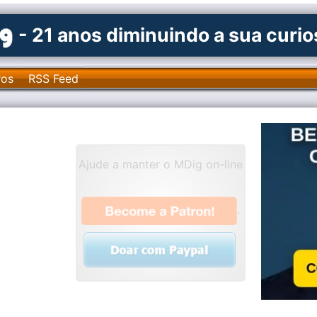
- 21 anos diminuindo a sua curi
ros
RSS Feed
Ajude a manter o MDig on-line
.