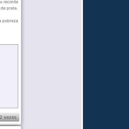
eu recorde
 de prata.
 a pobreza
2 vezes