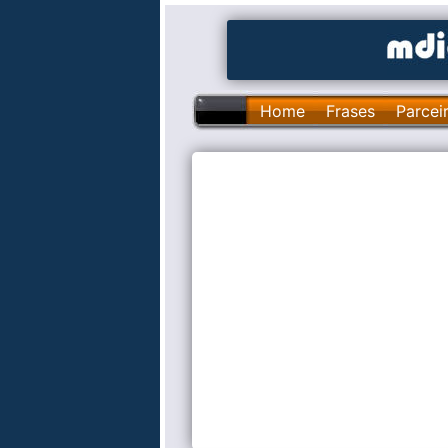
Home
Frases
Parcei