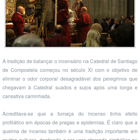
A tradição de balançar o incensário na Catedral de Santiago
de Compostela começou no século XI com o objetivo de
eliminar o odor corporal desagradável dos peregrinos que
chegavam à Catedral suados e sujos após uma longa e
cansativa caminhada.
Acreditava-se que a fumaça do incenso tinha efeito
profilático em épocas de pragas e epidemias. É claro que a
queima de incenso também é uma tradição importante em
muitas culturas, destinada a ser uma oferenda simbólica ou