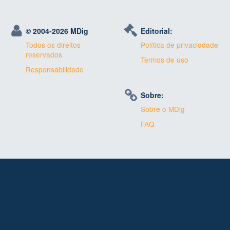
© 2004-
2026 MDig
Editorial:
Todos os direitos
Política de privaciodade
reservados
Termos de uso
Responsabilidade
Sobre:
Sobre o MDig
FAQ