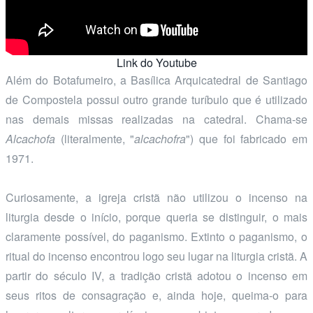
Link do Youtube
Além do Botafumeiro, a Basílica Arquicatedral de Santiago
de Compostela possui outro grande turíbulo que é utilizado
nas demais missas realizadas na catedral. Chama-se
Alcachofa
(literalmente, "
alcachofra
") que foi fabricado em
1971.
Curiosamente, a igreja cristã não utilizou o incenso na
liturgia desde o início, porque queria se distinguir, o mais
claramente possível, do paganismo. Extinto o paganismo, o
ritual do incenso encontrou logo seu lugar na liturgia cristã. A
partir do século IV, a tradição cristã adotou o incenso em
seus ritos de consagração e, ainda hoje, queima-o para