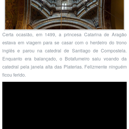
Certa ocasião, em 1499, a princesa Catarina de Aragão
estava em viagem para se casar com o herdeiro do trono
inglês e parou na catedral de Santiago de Compostela.
Enquanto era balançado, o Botafumeiro saiu voando da
catedral pela janela alta das Platerias. Felizmente ninguém
ficou ferido.