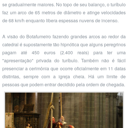
se gradualmente maiores. No topo de seu balanço, o turíbulo
faz um arco de 65 metros de diâmetro e atinge velocidades
de 68 km/h enquanto libera espessas nuvens de incenso.
A visão do Botafumeiro fazendo grandes arcos ao redor da
catedral é supostamente tão hipnótica que alguns peregrinos
pagam até 450 euros (2.400 reais) para ter uma
"apresentação" privada do turíbulo. Também não é fácil
presenciar a cerimônia que ocorre oficialmente em 11 datas
distintas, sempre com a igreja cheia. Há um limite de
pessoas que podem entrar decidido pela ordem de chegada.