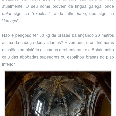
atualmente. O seu nome provém da língua galega, onde
botar
significa "expulsar", e do latim
fume
, que significa
"
fumaça
".
Não é perigoso ter 50 kg de brasas balançando 20 metros
acima da cabeça dos visitantes? É verdade, e em inúmeras
ocasiões na história as cordas arrebentaram e o Botafumeiro
caiu das abóbadas superiores ou espalhou brasas no piso
inferior.