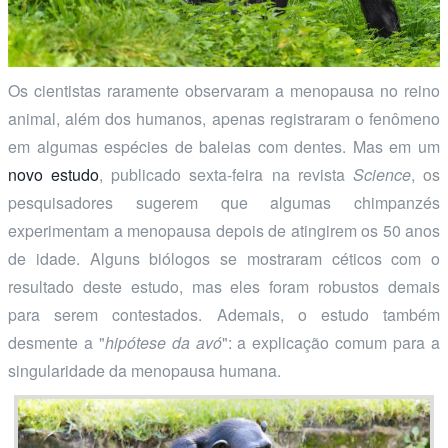
Os cientistas raramente observaram a menopausa no reino
animal, além dos humanos, apenas registraram o fenômeno
em algumas espécies de baleias com dentes. Mas em um
novo estudo
, publicado sexta-feira na revista
Science
, os
pesquisadores sugerem que algumas chimpanzés
experimentam a menopausa depois de atingirem os 50 anos
de idade. Alguns biólogos se mostraram céticos com o
resultado deste estudo, mas eles foram robustos demais
para serem contestados. Ademais, o estudo também
desmente a "
hipótese da avó
": a explicação comum para a
singularidade da menopausa humana.