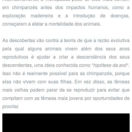
em chimpanzés antes dos impactos humanos, como a
exploração madeireira e a introdução de doenças,
começarem a afetar a mortalidade dos animais.
As descobertas vão contra a teoria de que a razão evolutiva
pela qual alguns animais vivem além dos seus anos
reprodutivos é ajudar a criar a descendência dos seus
descendentes, uma ideia conhecida como "
hipótese da avó
".
Isso não é realmente possível para as chimpanzés, porque
elas não vivem com suas filhas. Em vez disso, as fêmeas
mais velhas podem parar de se reproduzir para evitar que
compitam com as fêmeas mais jovens por oportunidades de
procriar.