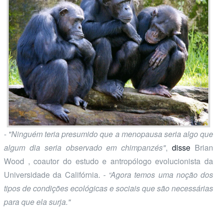
- "Ninguém teria presumido que a menopausa seria algo que
algum dia seria observado em chimpanzés"
,
disse
Brian
Wood , coautor do estudo e antropólogo evolucionista da
Universidade da Califórnia.
- “Agora temos uma noção dos
tipos de condições ecológicas e sociais que são necessárias
para que ela surja."