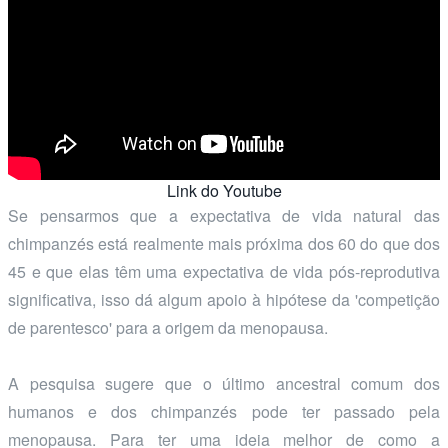
Link do Youtube
Se pensarmos que a expectativa de vida natural das
chimpanzés está realmente mais próxima dos 60 do que dos
45 e que elas têm uma expectativa de vida pós-reprodutiva
significativa, isso dá algum apoio à hipótese da 'competição
de parentesco' para a origem da menopausa.
A pesquisa sugere que o último ancestral comum dos
humanos e dos chimpanzés pode ter passado pela
menopausa. Para ter uma ideia melhor de como a