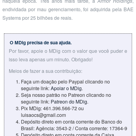
naquela época. Três anos mais tarde, a
Armor Holdings
,
endividada por mau gerenciamento, foi adquirida pela BAE
Systems por 25 bilhões de reais.
O MDig precisa de sua ajuda.
Por favor, apoie o MDig com o valor que você puder e
isso leva apenas um minuto. Obrigado!
Meios de fazer a sua contribuição:
Faça um doação pelo Paypal clicando no
seguinte link:
Apoiar o MDig
.
Seja nosso patrão no Patreon clicando no
seguinte link:
Patreon do MDig
.
Pix MDig: 461.396.566-72 ou
luisaocs@gmail.com
Depósito direto em conta corrente do Banco do
Brasil: Agência: 3543-2 / Conta corrente: 17364-9
Depósito direto em conta corrente da Caixa