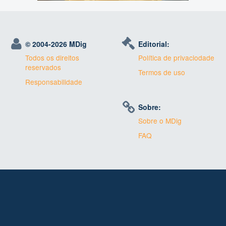
© 2004-
2026 MDig
Editorial:
Todos os direitos
Política de privaciodade
reservados
Termos de uso
Responsabilidade
Sobre:
Sobre o MDig
FAQ