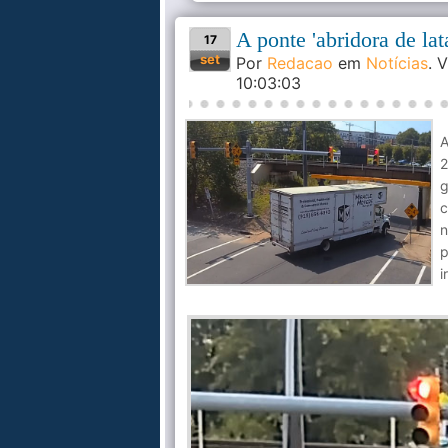
A ponte 'abridora de la
17
set
Por
Redacao
em
Notícias
. 
10:03:03
A
2
g
c
p
i