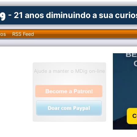
- 21 anos diminuindo a sua curi
ros
RSS Feed
Ajude a manter o MDig on-line
.