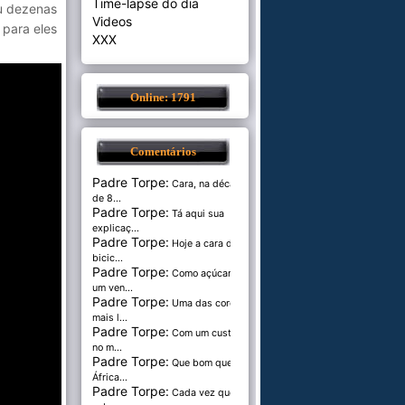
Time-lapse do dia
 dezenas
Videos
 para eles
XXX
Online: 1791
Comentários
Padre Torpe:
Cara, na década
de 8...
Padre Torpe:
Tá aqui sua
explicaç...
Padre Torpe:
Hoje a cara de
bicic...
Padre Torpe:
Como açúcar é
um ven...
Padre Torpe:
Uma das cores
mais l...
Padre Torpe:
Com um custo de
no m...
Padre Torpe:
Que bom que a
África...
Padre Torpe:
Cada vez que