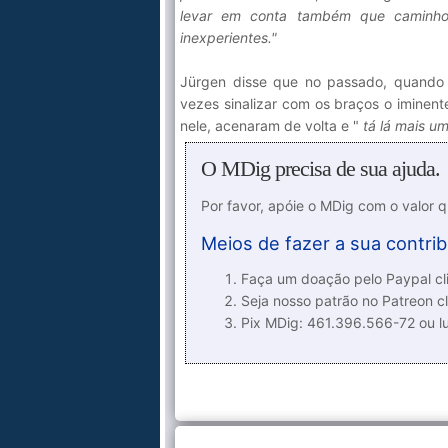
levar em conta também que caminho
inexperientes."
Jürgen disse que no passado, quando
vezes sinalizar com os braços o iminente
nele, acenaram de volta e "
tá lá mais u
O MDig precisa de sua ajuda.
Por favor, apóie o MDig com o valor 
Meios de fazer a sua contrib
Faça um doação pelo Paypal cli
Seja nosso patrão no Patreon cl
Pix MDig: 461.396.566-72 ou 