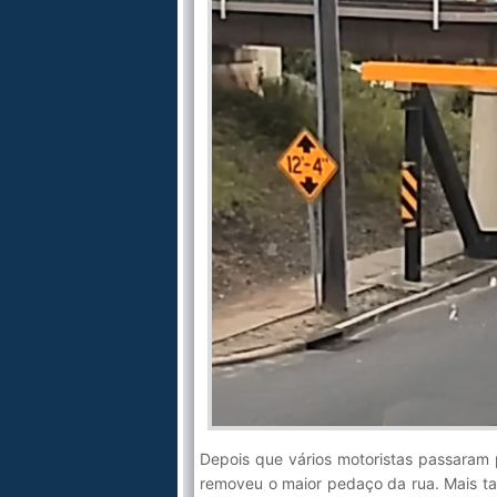
Depois que vários motoristas passara
removeu o maior pedaço da rua. Mais t