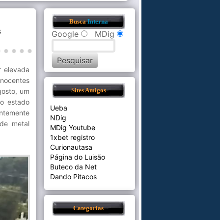
Busca
Interna
s
Google
MDig
r elevada
inocentes
gosto, um
Sites Amigos
o estado
Ueba
ntemente
NDig
de metal
MDig Youtube
1xbet registro
Curionautasa
Página do Luisão
Buteco da Net
Dando Pitacos
Categorias