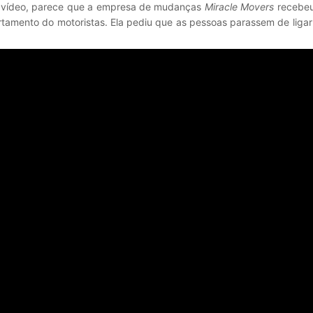
o vídeo, parece que a empresa de mudanças
Miracle Movers
recebeu
amento do motoristas. Ela pediu que as pessoas parassem de ligar