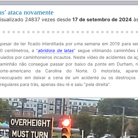
tas' ataca novamente
Visualizado 24837 vezes desde
17 de setembro de 2024
à
pesar de ter ficado interditada por uma semana em 2019 para se
0 centímetros, a "
abridora de latas
" segue vitimando caminhões 
uiados por caminhoneiros incautos. Neste vídeo de acidentes de a
aminhão não consegue passar por baixo da ponte em Durham, n
norte-americano da Carolina do Norte. O motorista, apare
reocupado em deixar a cena de um acidente ou os destroços 
rregulares para trás, apenas deu ré e saiu "pela direita".