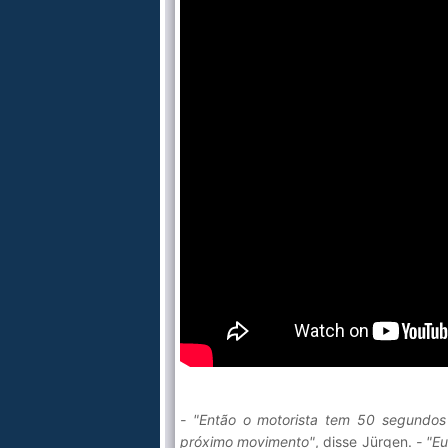
- "Então o motorista tem 50 segundos 
próximo movimento"
, disse Jürgen.
- "E