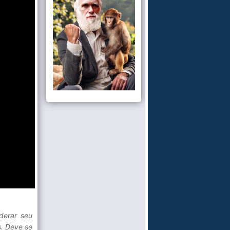
derar seu
s. Deve se