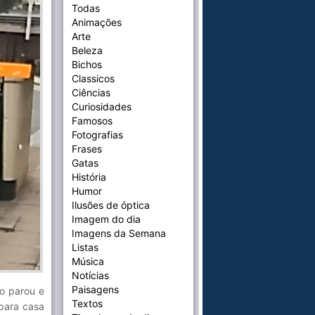
Todas
Animações
Arte
Beleza
Bichos
Classicos
Ciências
Curiosidades
Famosos
Fotografias
Frases
Gatas
História
Humor
Ilusões de óptica
Imagem do dia
Imagens da Semana
Listas
Música
Notícias
Paisagens
o parou e
Textos
para casa