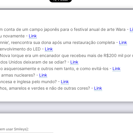
m conta de um campo japonês para o festival anual de arte Wara -
L
ceu novamente -
Link
nnie', reencontra sua dona após uma restauração completa -
Link
esenvolvimento do LED -
Link
 Nova Iorque era um encanador que recebeu mais de R$200 mil por
ados Unidos deixaram de se odiar? -
Link
ão asquerosamente e outros nem tanto, e como evitá-los -
Link
 armas nucleares? -
Link
ancesa e inglesa pelo mundo? -
Link
hos, amarelos e verdes e não de outras cores? -
Link
:
em usar Smileys]