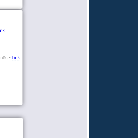
ink
 mês -
Link