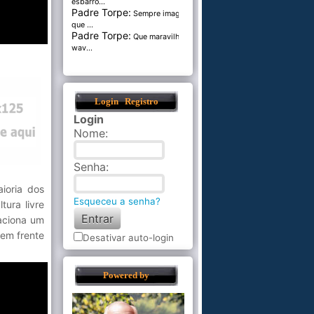
esbarro...
Padre Torpe:
Sempre imaginei
que ...
Padre Torpe:
Que maravilha de
wav...
Login
Registro
Login
Nome
:
Senha
:
ioria dos
Esqueceu a senha?
ura livre
 aciona um
em frente
Desativar auto-login
Powered by