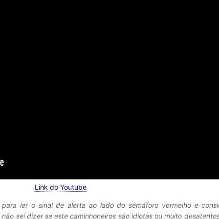
Link do Youtube
para ler o sinal de alerta ao lado do semáforo vermelho e consi
u não sei dizer se este caminhoneiros são idiotas ou muito desatento