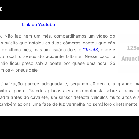
Link do Youtube
08. Não faz nem um mês, compartilhamos um vídeo do
o sujeito que instalou as duas câmeras, contou que não
 do último mês, mas um usuário do site
11foot8
, onde é
o local, o avisou do acidente faltante. Nesse caso, o
nhão ficou preso sob a ponte por quase uma hora. Só
am os 4 pneus dele.
sinalização parece adequada e, segundo Jürgen, e a grande ma
ta a ponte. Grandes placas alertam o motorista sobre a baixa alt
adra antes do cavalete, um sensor detecta veículos muito altos e
 também aciona uma fase de luz vermelha no semáforo diretamente 