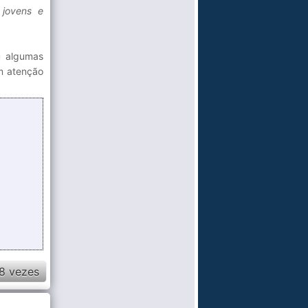
jovens e
u algumas
am atenção
8 vezes