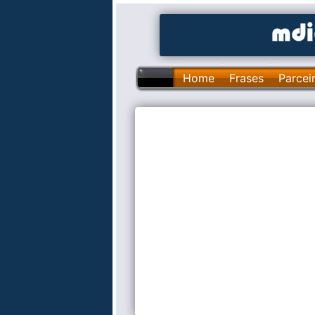
Home
Frases
Parcei