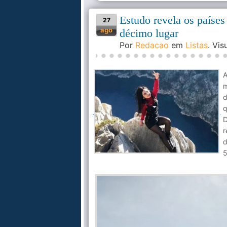
Estudo revela os países 
27
ago
décimo lugar
Por
Redacao
em
Listas
. Vi
A
m
d
q
r
d
5