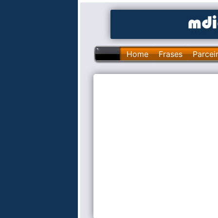
Home
Frases
Parcei