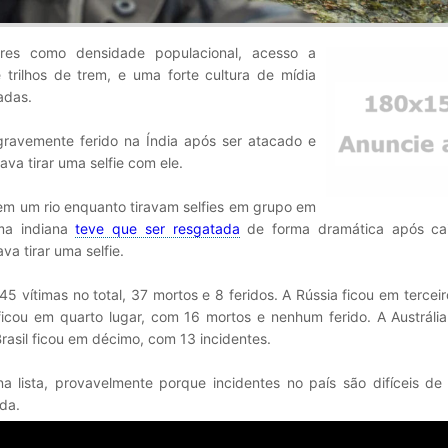
res como densidade populacional, acesso a
trilhos de trem, e uma forte cultura de mídia
adas.
ravemente ferido na Índia após ser atacado e
va tirar uma selfie com ele.
m um rio enquanto tiravam selfies em grupo em
ma indiana
teve que ser resgatada
de forma dramática após ca
a tirar uma selfie.
 vítimas no total, 37 mortos e 8 feridos. A Rússia ficou em tercei
 ficou em quarto lugar, com 16 mortos e nenhum ferido. A Austráli
Brasil ficou em décimo, com 13 incidentes.
 lista, provavelmente porque incidentes no país são difíceis de 
da.