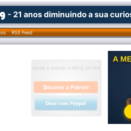
- 21 anos diminuindo a sua curi
ros
RSS Feed
Ajude a manter o MDig on-line
.