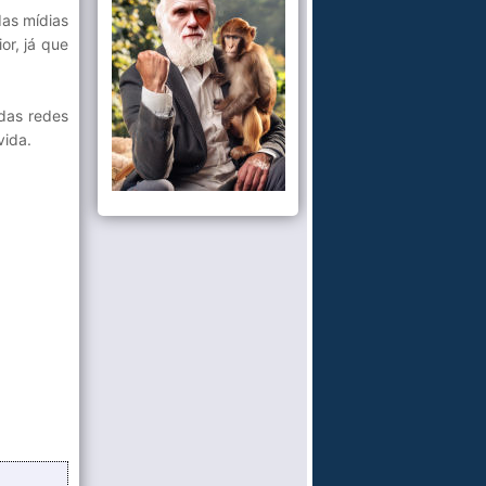
das mídias
or, já que
 das redes
vida.