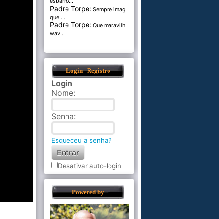
esbarro...
Padre Torpe:
Sempre imaginei
que ...
Padre Torpe:
Que maravilha de
wav...
Login
Registro
Login
Nome
:
Senha
:
Esqueceu a senha?
Desativar auto-login
Powered by