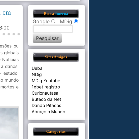
a em
Busca
Interna
Google
MDig
23:00
lesões ou
s globais
Sites Amigos
 Notícias
 a danos.
Ueba
o estudo,
NDig
 no mundo
MDig Youtube
 mortes e
1xbet registro
Curionautasa
Buteco da Net
Dando Pitacos
Abraço o Mundo
Categorias