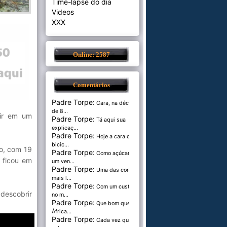
Time-lapse do dia
Videos
XXX
Online: 2587
Comentários
Padre Torpe:
Cara, na década
de 8...
ir em um
Padre Torpe:
Tá aqui sua
explicaç...
Padre Torpe:
Hoje a cara de
bicic...
ro, com 19
Padre Torpe:
Como açúcar é
a ficou em
um ven...
Padre Torpe:
Uma das cores
mais l...
Padre Torpe:
Com um custo de
descobrir
no m...
Padre Torpe:
Que bom que a
África...
Padre Torpe:
Cada vez que