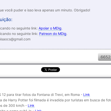
que você puder e isso leva apenas um minuto. Obrigado!
uição:
cando no seguinte link:
Apoiar o MDig
.
icando no seguinte link:
Patreon do MDig
.
luisaocs@gmail.com
6652
 12 para tirar fotos da Fontana di Trevi, em Roma -
Link
 de Harry Potter foi filmada é invadida por turistas em busca de fo
tos de 300 km/h -
Link
inito e como evitá-lo -
Link