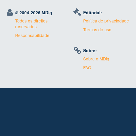
© 2004-
2026 MDig
Editorial:
Todos os direitos
Política de privaciodade
reservados
Termos de uso
Responsabilidade
Sobre:
Sobre o MDig
FAQ