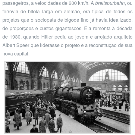
passageiros, a velocidades de 200 km/h. A
breitspurbahn
, ou
ferrovia de bitola larga em alemão, era típica de todos os
projetos que o sociopata de bigode fino já havia idealizado,
de proporções e custos gigantescos. Ela remonta à década
de 1930, quando Hitler pediu ao jovem e arrojado arquiteto
Albert Speer que liderasse o projeto e a reconstrução de sua
nova capital.