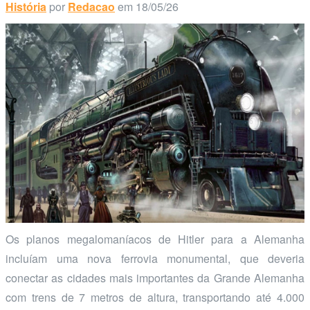
História
por
Redacao
em 18/05/26
Os planos megalomaníacos de Hitler para a Alemanha
incluíam uma nova ferrovia monumental, que deveria
conectar as cidades mais importantes da Grande Alemanha
com trens de 7 metros de altura, transportando até 4.000