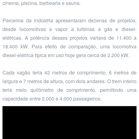
cinema, piscina, barbearia e sauna.
Parceiros da indústria apresentaram dezenas de projetos,
desde locomotivas a vapor a turbinas a gás e diesel-
elétricas. A potência desses projetos variava de 11.400 a
18.400 kW. Para efeito de comparação, uma locomotiva
diesel-elétrica típica em uso hoje gera cerca de 2.200 kW.
Cada vagão teria 42 metros de comprimento, 6 metros de
largura e 7 metros de altura, com dois andares. O trem inteiro
teria meio quilômetro de comprimento, permitindo uma
capacidade entre 2.000 e 4.000 passageiros.