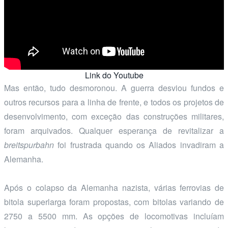
Link do Youtube
Mas então, tudo desmoronou. A guerra desviou fundos e
outros recursos para a linha de frente, e todos os projetos de
desenvolvimento, com exceção das construções militares,
foram arquivados. Qualquer esperança de revitalizar a
breitspurbahn
foi frustrada quando os Aliados invadiram a
Alemanha.
Após o colapso da Alemanha nazista, várias ferrovias de
bitola superlarga foram propostas, com bitolas variando de
2750 a 5500 mm. As opções de locomotivas incluíam