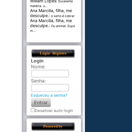
William Lopes:
Excelente
matéria. u...
Ana Marcilia, filha, me
desculpe.:
o serto é cobrar pel...
Ana Marcilia, filha, me
desculpe.:
Ou animal. Esponja
m...
Login
Registro
Login
Nome
:
Senha
:
Esqueceu a senha?
Desativar auto-login
Powered by