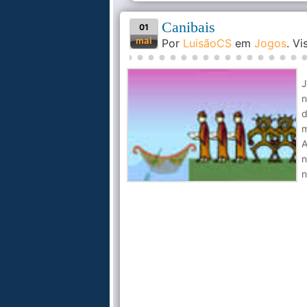
Canibais
01
mai
Por
LuisãoCS
em
Jogos
. V
J
n
d
m
A
n
n