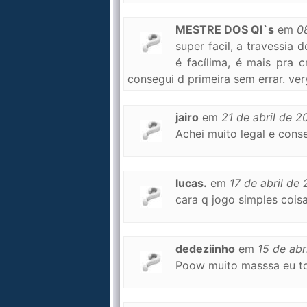
MESTRE DOS QI`s
em
0
super facil, a travessia
é facílima, é mais pra 
consegui d primeira sem errar. very e
jairo
em
21 de abril de 2
Achei muito legal e conse
lucas.
em
17 de abril de
cara q jogo simples coisa +
dedeziinho
em
15 de abr
Poow muito masssa eu to