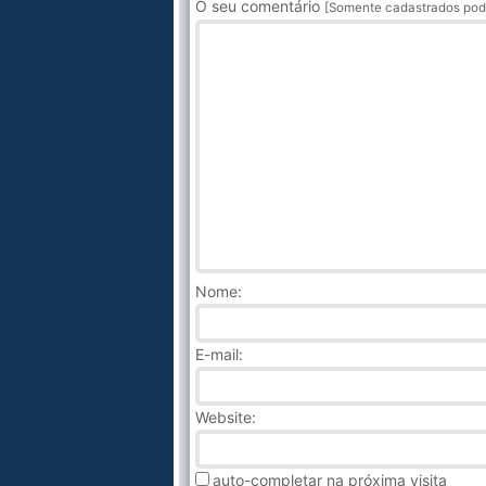
O seu comentário
[Somente cadastrados pod
Nome
:
E-mail:
Website:
auto-completar na próxima visita