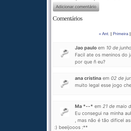
Comentários
« Ant.
|
Primeira
Jao paulo
em
10 de junh
Facil ate os meninos do ja
por que ñ eu?
ana cristina
em
02 de ju
muito legal esse jogo ch
Ma *--*
em
21 de maio 
Eu consegui na minha aul
, mas não é tão dificel a
:) beeijooos :**