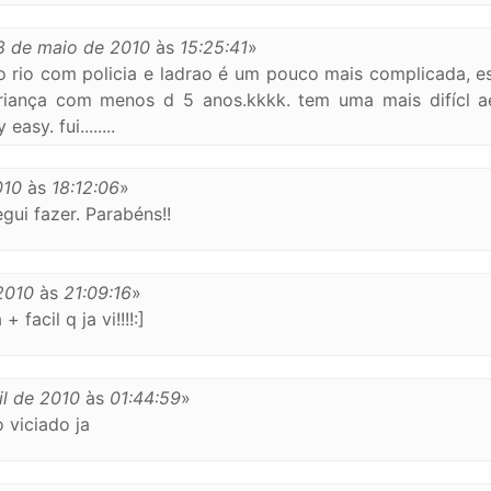
8 de maio de 2010
às
15:25:41
»
 do rio com policia e ladrao é um pouco mais complicada, e
criança com menos d 5 anos.kkkk. tem uma mais difícl a
asy. fui........
010
às
18:12:06
»
gui fazer. Parabéns!!
 2010
às
21:09:16
»
 facil q ja vi!!!!:]
il de 2010
às
01:44:59
»
 viciado ja