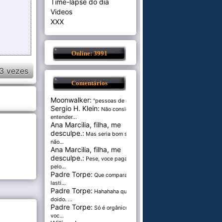
Time-lapse do dia
Videos
XXX
Online: 3991
3 vezes
Comentários
Moonwalker:
"pessoas de cer...
Sergio H. Klein:
Não consigo
entender...
Ana Marcilia, filha, me
desculpe.:
Mas seria bom se
não...
Ana Marcilia, filha, me
desculpe.:
Pese, voce paga
pelo...
Padre Torpe:
Que comparação
lasti...
Padre Torpe:
Hahahaha que
doido. ...
Padre Torpe:
Só é orgânico se
voc...