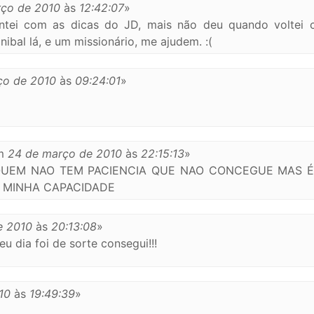
rço de 2010
às
12:42:07
»
entei com as dicas do JD, mais não deu quando voltei
nibal lá, e um missionário, me ajudem. :(
ço de 2010
às
09:24:01
»
m
24 de março de 2010
às
22:15:13
»
 QUEM NAO TEM PACIENCIA QUE NAO CONCEGUE MAS É
A MINHA CAPACIDADE
e 2010
às
20:13:08
»
eu dia foi de sorte consegui!!!
10
às
19:49:39
»