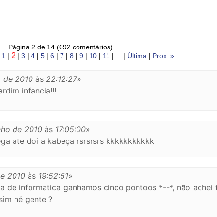
Página 2 de 14 (692 comentários)
2
|
1
|
|
3
|
4
|
5
|
6
|
7
|
8
|
9
|
10
|
11
| ... |
Última
|
Prox. »
o de 2010
às
22:12:27
»
rdim infancia!!!
nho de 2010
às
17:05:00
»
ega ate doi a kabeça rsrsrsrs kkkkkkkkkkk
de 2010
às
19:52:51
»
a de informatica ganhamos cinco pontoos *--*, não achei t
ssim né gente ?