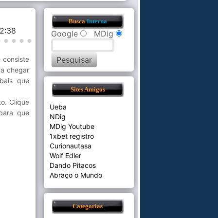
Busca
Interna
42:38
Google
MDig
 consiste
 a chegar
ibais que
Sites Amigos
o. Clique
Ueba
ara que
NDig
MDig Youtube
1xbet registro
Curionautasa
Wolf Edler
Dando Pitacos
Abraço o Mundo
Categorias