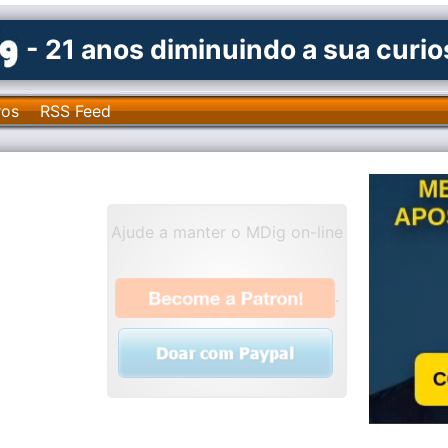
- 21 anos diminuindo a sua curi
ros
RSS Feed
Ajude a manter o MDig on-line
.