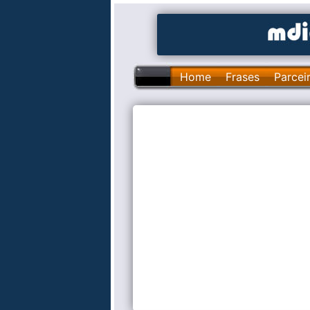
Home
Frases
Parcei