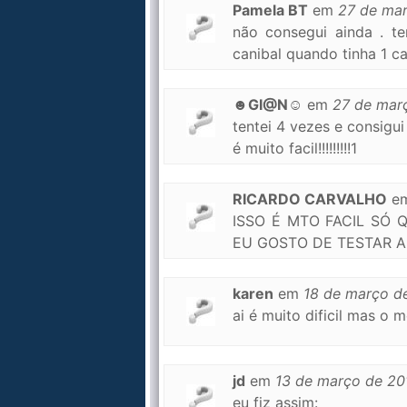
Pamela BT
em
27 de ma
não consegui ainda . t
canibal quando tinha 1 ca
☻GI@N☺
em
27 de mar
tentei 4 vezes e consigui
é muito facil!!!!!!!!!1
RICARDO CARVALHO
e
ISSO É MTO FACIL SÓ
EU GOSTO DE TESTAR 
karen
em
18 de março d
ai é muito dificil mas o m
jd
em
13 de março de 20
eu fiz assim: